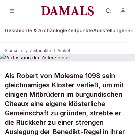
Geschichte & Archäologie
Zeitpunkte
Ausstellungen
Re
Startseite
/
Zeitpunkte
/
Artikel
ZEITPUNKTE · 23. DEZEMBER 1098
Als Robert von Molesme 1098 sein
Verfassung der Zisterzienser
gleichnamiges Kloster verließ, um mit
einigen Mitbrüdern im burgundischen
Cîteaux eine eigene klösterliche
Gemeinschaft zu gründen, strebte er
die Rückkehr zu einer strengen
Auslegung der Benedikt-Regel in ihrer