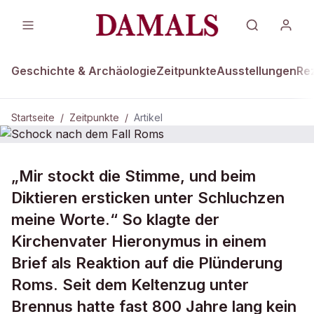
Geschichte & Archäologie
Zeitpunkte
Ausstellungen
Re
Startseite
/
Zeitpunkte
/
Artikel
ZEITPUNKTE · 24. AUGUST 800
„Mir stockt die Stimme, und beim
Schock nach dem Fall Roms
Diktieren ersticken unter Schluchzen
meine Worte.“ So klagte der
Kirchenvater Hieronymus in einem
Brief als Reaktion auf die Plünderung
Roms. Seit dem Keltenzug unter
Brennus hatte fast 800 Jahre lang kein