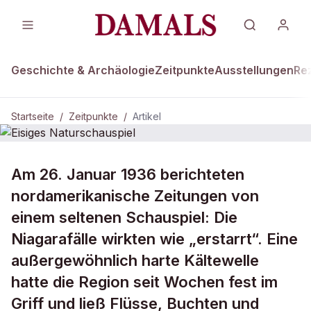
Geschichte & Archäologie
Zeitpunkte
Ausstellungen
Re
Startseite
/
Zeitpunkte
/
Artikel
ZEITPUNKTE · 26. JANUAR 1936
Am 26. Januar 1936 berichteten
Eisiges Naturschauspiel
nordamerikanische Zeitungen von
einem seltenen Schauspiel: Die
Niagarafälle wirkten wie „erstarrt“. Eine
außergewöhnlich harte Kältewelle
hatte die Region seit Wochen fest im
Griff und ließ Flüsse, Buchten und