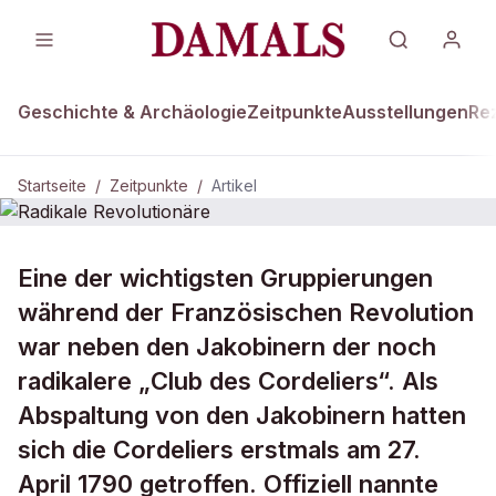
Geschichte & Archäologie
Zeitpunkte
Ausstellungen
Re
Startseite
/
Zeitpunkte
/
Artikel
ZEITPUNKTE · 27. APRIL 1790
Eine der wichtigsten Gruppierungen
Radikale Revolutionäre
während der Französischen Revolution
war neben den Jakobinern der noch
radikalere „Club des Cordeliers“. Als
Abspaltung von den Jakobinern hatten
sich die Cordeliers erstmals am 27.
April 1790 getroffen. Offiziell nannte