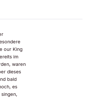
er
besondere
e our King
reits im
rden, waren
ber dieses
und bald
noch, es
 singen,