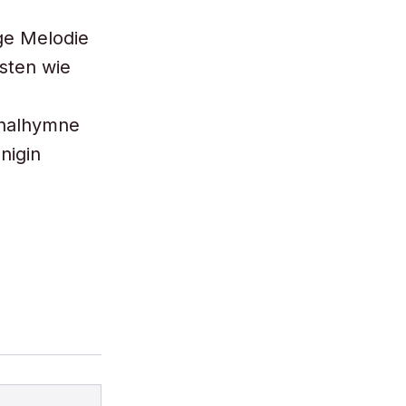
ge Melodie
sten wie
onalhymne
nigin