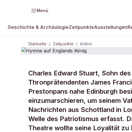
Menü
Geschichte & Archäologie
Zeitpunkte
Ausstellungen
R
Startseite
/
Zeitpunkte
/
Artikel
ZEITPUNKTE · 28. SEPTEMBER 1688
Charles Edward Stuart, Sohn des
Hymne auf 
Thronprätendenten James Francis
Prestonpans nahe Edinburgh besie
König
einzumarschieren, um seinem Vat
Nachrichten aus Schottland in Lo
Welle des Patriotismus erfasst.
Theatre wollte seine Loyalität zu