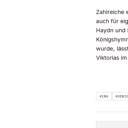
Zahlreiche 
auch für e
Haydn und B
Königshymne
wurde, läss
Viktorias im
KING
KOENI