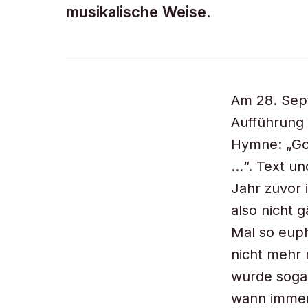
musikalische Weise.
Am 28. Sep
Aufführung
Hymne: „Go
…“. Text un
Jahr zuvor 
also nicht 
Mal so euph
nicht mehr 
wurde sogar
wann immer 