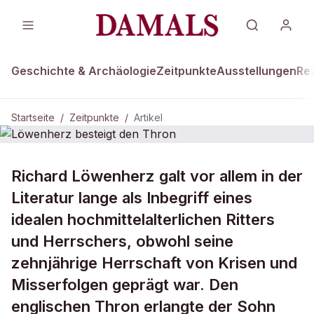
Geschichte & Archäologie
Zeitpunkte
Ausstellungen
Re
Startseite
/
Zeitpunkte
/
Artikel
ZEITPUNKTE · 3. SEPTEMBER 1189
Richard Löwenherz galt vor allem in der
Löwenherz besteigt den Thron
Literatur lange als Inbegriff eines
idealen hochmittelalterlichen Ritters
und Herrschers, obwohl seine
zehnjährige Herrschaft von Krisen und
Misserfolgen geprägt war. Den
englischen Thron erlangte der Sohn