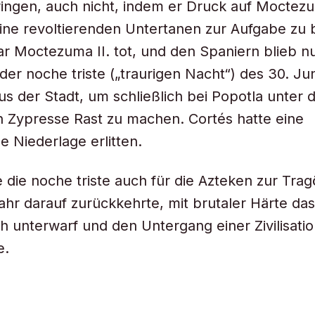
ringen, auch nicht, indem er Druck auf Moctez
ine revoltierenden Untertanen zur Aufgabe zu
 Moctezuma II. tot, und den Spaniern blieb nu
 der
noche triste
(„traurigen Nacht“) des 30. Ju
aus der Stadt, um schließlich bei Popotla unter 
 Zypresse Rast zu machen. Cortés hatte eine
 Niederlage erlitten.
 die
n
oche triste auch für die Azteken zur Tragö
ahr darauf zurückkehrte, mit brutaler Härte das
h unterwarf und den Untergang einer Zivilisati
e.