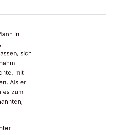
Mann in
,
assen, sich
 nahm
hte, mit
en. Als er
am es zum
nannten,
nter