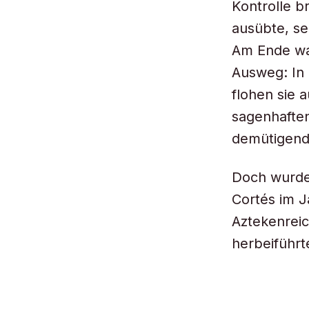
Kontrolle b
ausübte, se
Am Ende war
Ausweg: In
flohen sie 
sagenhaften
demütigende
Doch wurde
Cortés im J
Aztekenreic
herbeiführt