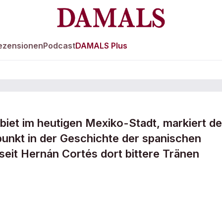
ezensionen
Podcast
DAMALS Plus
iet im heutigen Mexiko-Stadt, markiert de
cht“ der
unkt in der Geschichte der spanischen
eit Hernán Cortés dort bittere Tränen