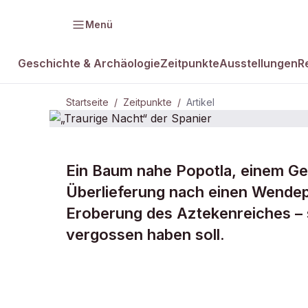
Menü
Geschichte & Archäologie
Zeitpunkte
Ausstellungen
R
Startseite
/
Zeitpunkte
/
Artikel
ZEITPUNKTE · 30. JUNI 1520
Ein Baum nahe Popotla, einem Geb
„Traurige Na
Überlieferung nach einen Wendep
Eroberung des Aztekenreiches – s
Spanier
vergossen haben soll.