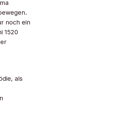
uma
 bewegen.
r noch ein
ni 1520
der
die, als
on