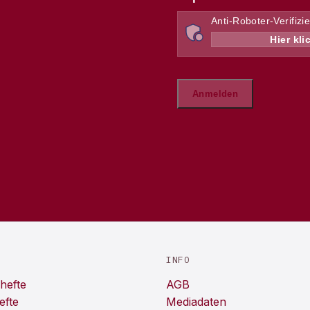
INFO
hefte
AGB
efte
Mediadaten