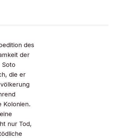
pedition des
amkeit der
e Soto
h, die er
evölkerung
ährend
e Kolonien.
eine
ht nur Tod,
tödliche