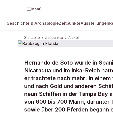
Menü
Geschichte & Archäologie
Zeitpunkte
Ausstellungen
R
Startseite
/
Zeitpunkte
/
Artikel
ZEITPUNKTE · 31. MAI 1539
Hernando de Soto wurde in Spani
Raubzug in
Nicaragua und im Inka-Reich hat
er trachtete nach mehr: In einem
Florida
und nach Gold und anderen Schät
neun Schiffen in der Tampa Bay a
von 600 bis 700 Mann, darunter 
sowie über 200 Pferden begann er