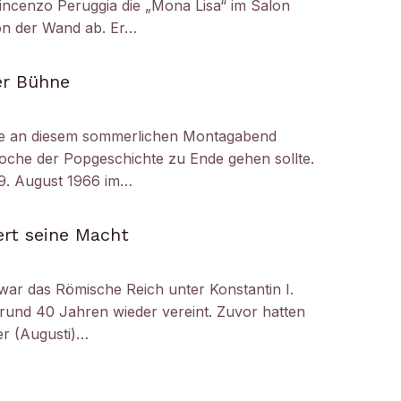
ncenzo Peruggia die „Mona Lisa“ im Salon
on der Wand ab. Er…
er Bühne
e an diesem sommerlichen Montagabend
oche der Popgeschichte zu Ende gehen sollte.
29. August 1966 im…
ert seine Macht
 war das Römische Reich unter Konstantin I.
 rund 40 Jahren wieder vereint. Zuvor hatten
er (Augusti)…