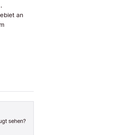
.
ebiet an
im
ugt sehen?