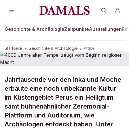
Geschichte & Archäologie
Zeitpunkte
Ausstellungen
Re
Startseite
/
Geschichte & Archäologie
/
Artikel
DAMALS Plus
GESCHICHTE & ARCHÄOLOGIE
Jahrtausende vor den Inka und Moche
4000 Jahre alter Tempel zeugt vom
erbaute eine noch unbekannte Kultur
Beginn religiöser Macht
im Küstengebiet Perus ein Heiligtum
samt bühnenähnlicher Zeremonial-
Plattform und Auditorium, wie
Archäologen entdeckt haben. Unter