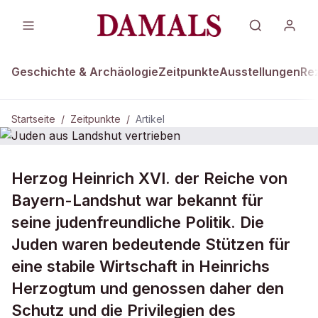
Geschichte & Archäologie
Zeitpunkte
Ausstellungen
Re
Startseite
/
Zeitpunkte
/
Artikel
ZEITPUNKTE · 5. OKTOBER 1450
Herzog Heinrich XVI. der Reiche von
Juden aus Landshut vertrieben
Bayern-Landshut war bekannt für
seine judenfreundliche Politik. Die
Juden waren bedeutende Stützen für
eine stabile Wirtschaft in Heinrichs
Herzogtum und genossen daher den
Schutz und die Privilegien des