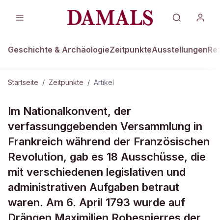
Geschichte & Archäologie
Zeitpunkte
Ausstellungen
Re
Startseite
/
Zeitpunkte
/
Artikel
ZEITPUNKTE · 6. APRIL 1793
Im Nationalkonvent, der
Ausschuss des Schreckens
verfassunggebenden Versammlung in
Frankreich während der Französischen
Revolution, gab es 18 Ausschüsse, die
mit verschiedenen legislativen und
administrativen Aufgaben betraut
waren. Am 6. April 1793 wurde auf
Drängen Maximilien Robespierres der