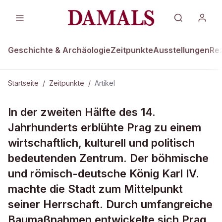
Geschichte & Archäologie
Zeitpunkte
Ausstellungen
Re
Startseite
/
Zeitpunkte
/
Artikel
ZEITPUNKTE · 7. APRIL 1348
In der zweiten Hälfte des 14.
Universität Prag gegründet
Jahrhunderts erblühte Prag zu einem
wirtschaftlich, kulturell und politisch
bedeutenden Zentrum. Der böhmische
und römisch-deutsche König Karl IV.
machte die Stadt zum Mittelpunkt
seiner Herrschaft. Durch umfangreiche
Baumaßnahmen entwickelte sich Prag