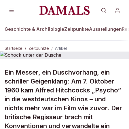
Geschichte & Archäologie
Zeitpunkte
Ausstellungen
Re
Startseite
/
Zeitpunkte
/
Artikel
ZEITPUNKTE · 7. OKTOBER 1960
Ein Messer, ein Duschvorhang, ein
Schock unter der Dusche
schriller Geigenklang: Am 7. Oktober
1960 kam Alfred Hitchcocks „Psycho“
in die westdeutschen Kinos – und
nichts mehr war im Film wie zuvor. Der
britische Regisseur brach mit
Konventionen und verwandelte ein