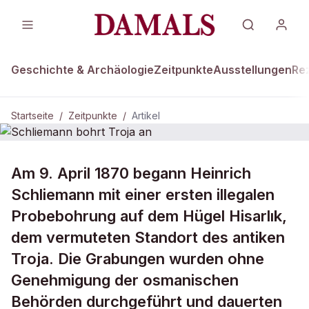
Geschichte & Archäologie
Zeitpunkte
Ausstellungen
Re
Startseite
/
Zeitpunkte
/
Artikel
ZEITPUNKTE · 9. APRIL 1870
Am 9. April 1870 begann Heinrich
Schliemann bohrt Troja an
Schliemann mit einer ersten illegalen
Probebohrung auf dem Hügel Hisarlık,
dem vermuteten Standort des antiken
Troja. Die Grabungen wurden ohne
Genehmigung der osmanischen
Behörden durchgeführt und dauerten