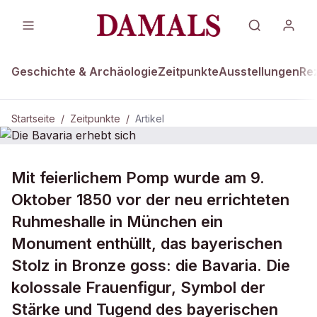
Geschichte & Archäologie
Zeitpunkte
Ausstellungen
Re
Startseite
/
Zeitpunkte
/
Artikel
ZEITPUNKTE · 9. OKTOBER 1850
Mit feierlichem Pomp wurde am 9.
Die Bavaria erhebt sich
Oktober 1850 vor der neu errichteten
Ruhmeshalle in München ein
Monument enthüllt, das bayerischen
Stolz in Bronze goss: die Bavaria. Die
kolossale Frauenfigur, Symbol der
Stärke und Tugend des bayerischen