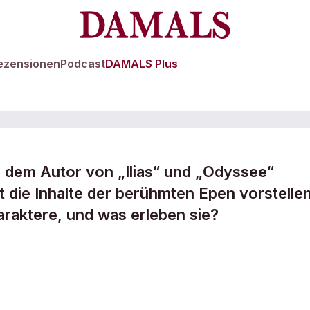
ezensionen
Podcast
DAMALS Plus
 dem Autor von „Ilias“ und „Odyssee“
 die Inhalte der berühmten Epen vorstellen
nder
araktere, und was erleben sie?