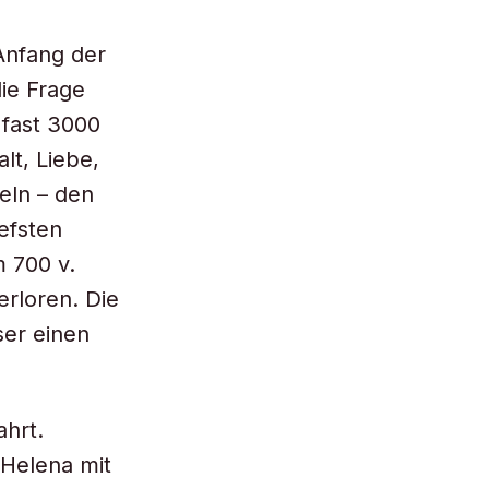
 Anfang der
ie Frage
 fast 3000
lt, Liebe,
eln – den
efsten
m 700 v.
erloren. Die
er einen
ahrt.
 Helena mit