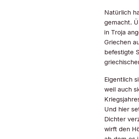
Natürlich h
gemacht. Üb
in Troja an
Griechen au
befestigte 
griechische
Eigentlich s
weil auch s
Kriegsjahre
Und hier se
Dichter ver
wirft den H