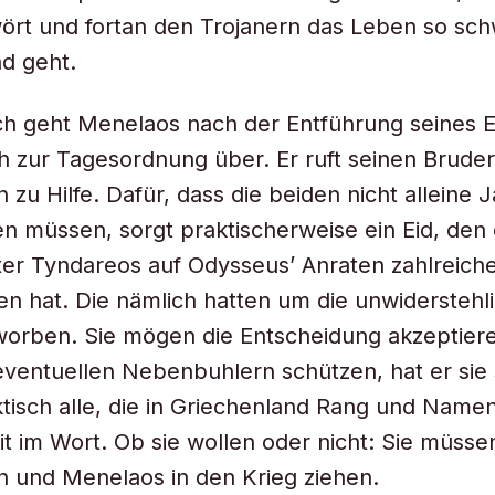
ört und fortan den Trojanern das Leben so sc
nd geht.
ich geht Menelaos nach der Entführung seines
ch zur Tagesordnung über. Er ruft seinen Bruder
u Hilfe. Dafür, dass die beiden nicht alleine 
n müssen, sorgt praktischerweise ein Eid, den 
ter Tyndareos auf Odysseus’ Anraten zahlreic
 hat. Die nämlich hatten um die unwiderstehl
worben. Sie mögen die Entscheidung akzeptier
eventuellen Nebenbuhlern schützen, hat er si
ktisch alle, die in Griechenland Rang und Name
t im Wort. Ob sie wollen oder nicht: Sie müsse
und Menelaos in den Krieg ziehen.