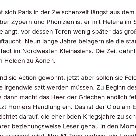
at sich Paris in der Zwischenzeit längst aus de
er Zypern und Phönizien ist er mit Helena im 
gelangt, vor dessen Toren wenig später das gr
ftaucht. Neun lange Jahre belagern sie die sta
Stadt im Nordwesten Kleinasiens. Die Zeit dehnt 
n Helden zu Äonen.
ind sie Action gewohnt, jetzt aber sollen sie Fel
ie irgendwie satt werden müssen. Zu Beginn de
s dann macht das Heer der Griechen endlich fe
tzt Homers Handlung ein. Das ist der Clou am 
zichtet darauf, die eher öden Kriegsjahre zu sch
örer beziehungsweise Leser genau in den Mome