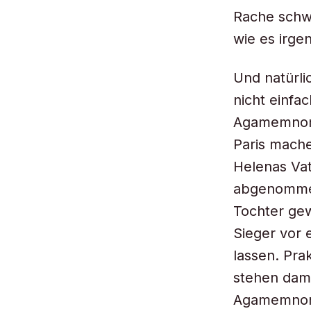
Rache schw
wie es irge
Und natürl
nicht einfa
Agamemnon z
Paris mache
Helenas Va
abgenommen
Tochter ge
Sieger vor 
lassen. Pra
stehen dami
Agamemnon 