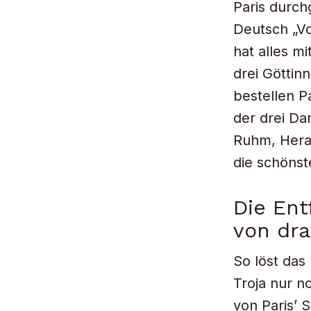
Paris durch
Deutsch „Vo
hat alles m
drei Göttin
bestellen P
der drei Da
Ruhm, Hera 
die schönst
Die Ent
von dra
So löst das
Troja nur n
von Paris’ 