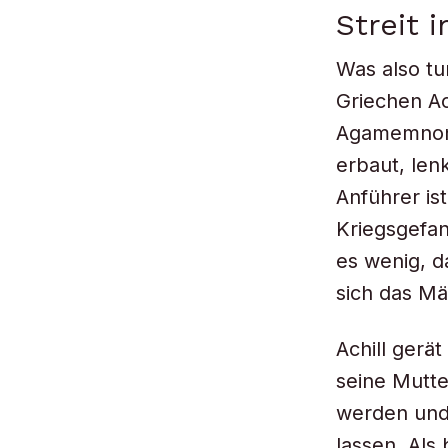
Streit 
Was also tu
Griechen Ac
Agamemnon d
erbaut, lenk
Anführer ist
Kriegsgefan
es wenig, d
sich das M
Achill gerä
seine Mutter
werden und 
lassen. Als