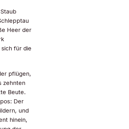
m Staub
Schlepptau
oße Heer der
rk
sich für die
der pflügen,
s zehnten
tte Beute.
Epos: Der
ildern, und
nt hinein,