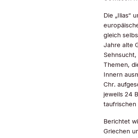
Die „Ilias“
europäische
gleich selb
Jahre alte G
Sehnsucht, 
Themen, die
Innern ausm
Chr. aufges
jeweils 24
taufrischen
Berichtet w
Griechen un