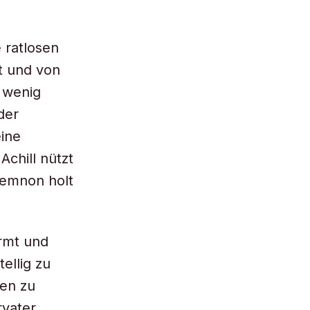
 ratlosen
t und von
 wenig
der
eine
Achill nützt
memnon holt
ürmt und
ellig zu
gen zu
rvater