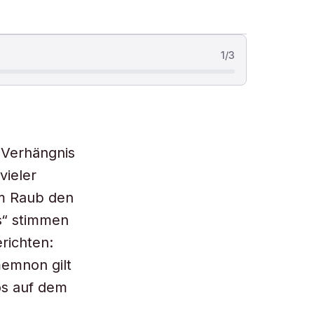
1
/
3
m Verhängnis
vieler
um Raub den
s“ stimmen
richten:
memnon gilt
os auf dem