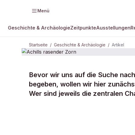
Menü
Geschichte & Archäologie
Zeitpunkte
Ausstellungen
R
Startseite
/
Geschichte & Archäologie
/
Artikel
Bevor wir uns auf die Suche nach
DAMALS Plus
GESCHICHTE & ARCHÄOLOGIE
begeben, wollen wir hier zunächst
Achills rase
Wer sind jeweils die zentralen Ch
Zorn