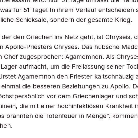
nteressant wird. Nur 51 Tage umfasst die Hand
r was für 51 Tage! In ihrem Verlauf entscheiden s
iche Schicksale, sondern der gesamte Krieg.
 der den Griechen ins Netz geht, ist Chryseis, d
en Apollo-Priesters Chryses. Das hübsche Mäd
 Chef zugesprochen: Agamemnon. Als Chryses 
 Lager aufmacht, um die Freilassung seiner Toc
ürstet Agamemnon den Priester kaltschnäuzig 
 einmal die besseren Beziehungen zu Apollo. D
öchstpersönlich vor dem Griechenlager und sch
hinein, die mit einer hochinfektiösen Krankheit 
los brannten die Totenfeuer in Menge“, kommen
hen.