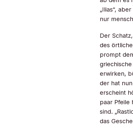
ab dem es i
„Ilias“, abe
nur menschl
Der Schatz,
des örtlich
prompt dem
griechische
erwirken, b
der hat nun
erscheint h
paar Pfeile 
sind. „Rast
das Gesche