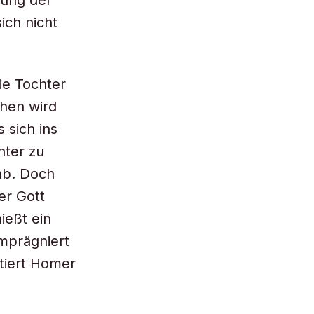
lung der
ich nicht
ie Tochter
chen wird
sich ins
hter zu
ab. Doch
er Gott
ießt ein
imprägniert
tiert Homer