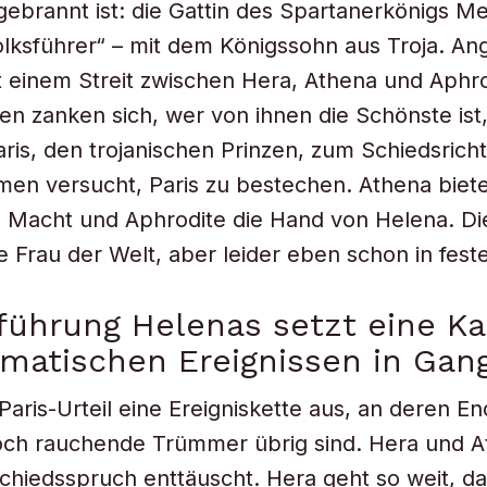
gebrannt ist: die Gattin des Spartanerkönigs M
lksführer“ – mit dem Königssohn aus Troja. A
it einem Streit zwischen Hera, Athena und Aphro
nen zanken sich, wer von ihnen die Schönste ist
aris, den trojanischen Prinzen, zum Schiedsrich
men versucht, Paris zu bestechen. Athena biet
Macht und Aphrodite die Hand von Helena. Die
e Frau der Welt, aber leider eben schon in fes
führung Helenas setzt eine K
matischen Ereignissen in Gan
 Paris-Urteil eine Ereigniskette aus, an deren E
och rauchende Trümmer übrig sind. Hera und A
Schiedsspruch enttäuscht. Hera geht so weit, da