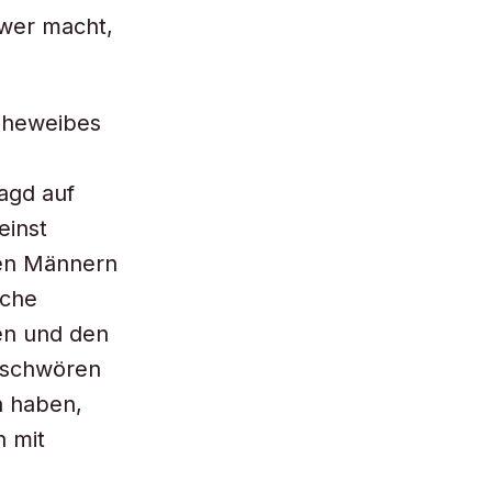
hwer macht,
 Eheweibes
Jagd auf
einst
hen Männern
iche
en und den
e schwören
n haben,
n mit