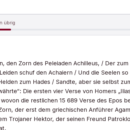
n übrig
in, den Zorn des Peleiaden Achilleus, / Der zu
Leiden schuf den Achaiern / Und die Seelen so 
Helden zum Hades / Sandte, aber sie selbst z
hrte“: Die ersten vier Verse von Homers „Ilia
, wovon die restlichen 15 689 Verse des Epos be
 Zorn, der erst dem griechischen Anführer Aga
m Trojaner Hektor, der seinen Freund Patrokl
at.