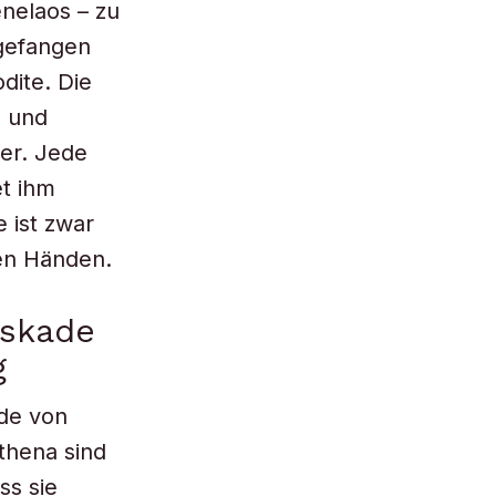
enelaos – zu
ngefangen
dite. Die
, und
ter. Jede
et ihm
 ist zwar
ten Händen.
askade
g
nde von
thena sind
ss sie