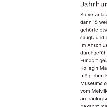
Jahrhu
So veranlas
dann 15 wei
gehörte etw
säugt, und 
Im Anschlu
durchgeführ
Fundort gel
Kollegin Ma
möglichen 
Museums of
vom Melvill
archäologis
bekannt ma