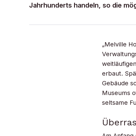
Jahrhunderts handeln, so die mög
„Melville H
Verwaltungs
weitläufige
erbaut. Spä
Gebäude sch
Museums of 
seltsame F
Überras
Am Anfang s