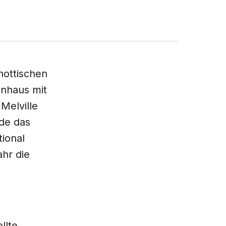
hottischen
enhaus mit
Melville
de das
tional
hr die
llte