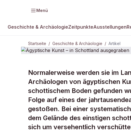
Menü
Geschichte & Archäologie
Zeitpunkte
Ausstellungen
R
Startseite
/
Geschichte & Archäologie
/
Artikel
GESCHICHTE & ARCHÄOLOGIE
Normalerweise werden sie im Lan
Ägyptische K
Archäologen von ägyptischen Kuns
schottischem Boden gefunden wur
ausgegrabe
Folge auf eines der jahrtausende
gestoßen. Bei einer systematisc
dem Gelände des einstigen schot
sich um versehentlich verschütte