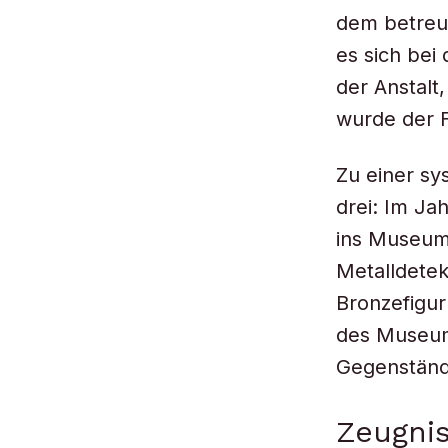
dem betreu
es sich be
der Anstalt
wurde der 
Zu einer s
drei: Im J
ins Museum,
Metalldetek
Bronzefigur
des Museums
Gegenständ
Zeugnis