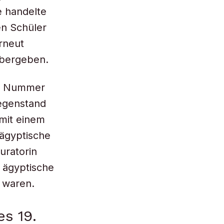
 handelte
en Schüler
rneut
übergeben.
nd Nummer
Gegenstand
mit einem
 ägyptische
uratorin
 ägyptische
 waren.
s 19.