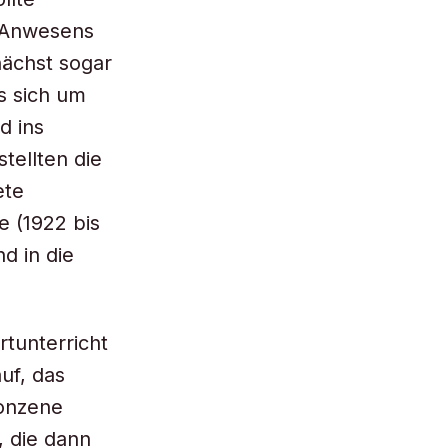
s Anwesens
nächst sogar
es sich um
d ins
tellten die
ete
e (1922 bis
d in die
tunterricht
uf, das
ronzene
, die dann