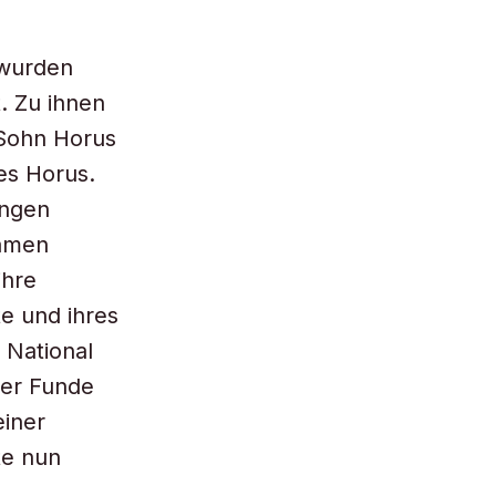
 wurden
. Zu ihnen
 Sohn Horus
es Horus.
ungen
samen
ihre
e und ihres
 National
der Funde
einer
te nun