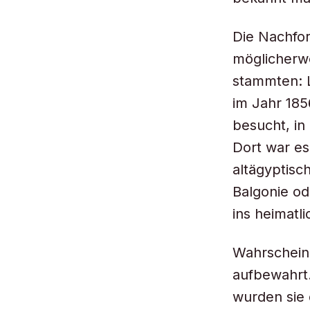
Die Nachfor
möglicherwe
stammten: L
im Jahr 18
besucht, in
Dort war es
altägyptisc
Balgonie o
ins heimatl
Wahrscheinl
aufbewahrt.
wurden sie 