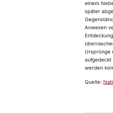
einem Nebe
später abge
Gegenstände
Anwesen ver
Entdeckung 
überraschen
Ursprünge 
aufgedeckt 
werden könn
Quelle:
Nat