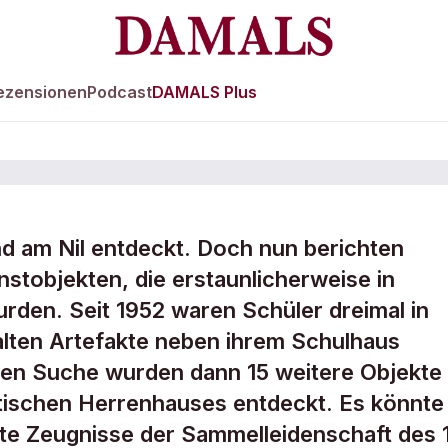
ezensionen
Podcast
DAMALS Plus
d am Nil entdeckt. Doch nun berichten
unst – in Schott
tobjekten, die erstaunlicherweise in
den. Seit 1952 waren Schüler dreimal in
n
alten Artefakte neben ihrem Schulhaus
hen Suche wurden dann 15 weitere Objekte
tischen Herrenhauses entdeckt. Es könnte
te Zeugnisse der Sammelleidenschaft des 