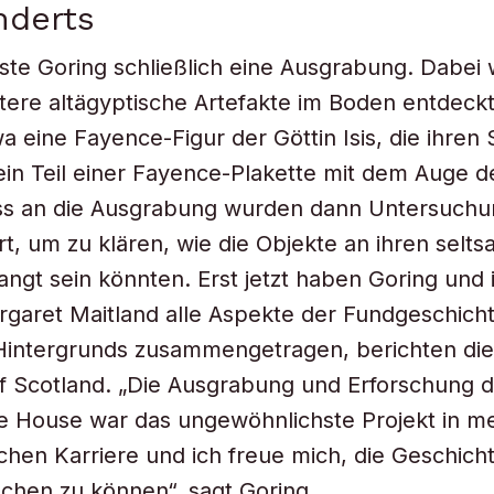
nderts
ste Goring schließlich eine Ausgrabung. Dabei
tere altägyptische Artefakte im Boden entdeckt
a eine Fayence-Figur der Göttin Isis, die ihren
ein Teil einer Fayence-Plakette mit dem Auge d
ss an die Ausgrabung wurden dann Untersuch
t, um zu klären, wie die Objekte an ihren selt
angt sein könnten. Erst jetzt haben Goring und 
rgaret Maitland alle Aspekte der Fundgeschicht
Hintergrunds zusammengetragen, berichten die
 Scotland. „Die Ausgrabung und Erforschung 
e House war das ungewöhnlichste Projekt in m
chen Karriere und ich freue mich, die Geschich
chen zu können“, sagt Goring.