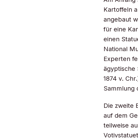
Kartoffeln 
angebaut wu
für eine Kar
einen Statu
National Mu
Experten fe
ägyptische 
1874 v. Chr.
Sammlung 
Die zweite 
auf dem Gel
teilweise a
Votivstatue