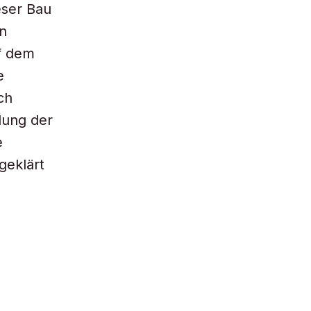
eser Bau
n
uf dem
e
ch
lung der
e
geklärt