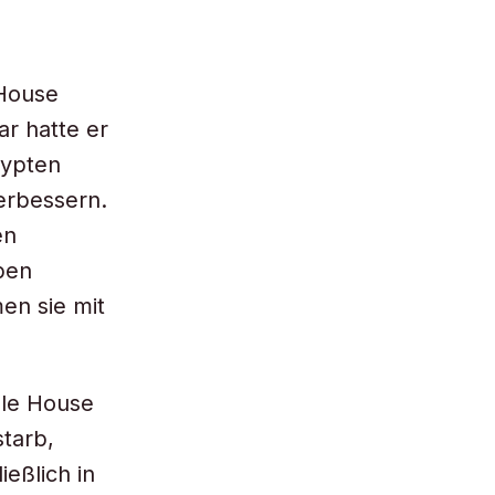
 House
ar hatte er
gypten
erbessern.
en
ben
en sie mit
lle House
starb,
eßlich in