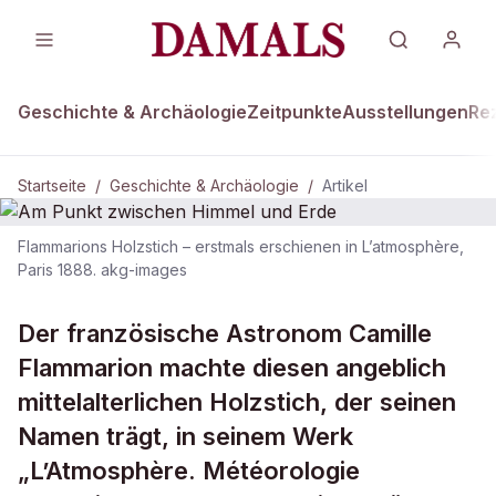
Geschichte & Archäologie
Zeitpunkte
Ausstellungen
Re
Startseite
/
Geschichte & Archäologie
/
Artikel
Flammarions Holzstich – erstmals erschienen in L’atmosphère,
DAMALS Plus
Paris 1888. akg-images
GESCHICHTE & ARCHÄOLOGIE
Am Punkt zwischen Himmel und
Der französische Astronom Camille
Erde
Flammarion machte diesen angeblich
mittelalterlichen Holzstich, der seinen
Namen trägt, in seinem Werk
„L’Atmosphère. Météorologie