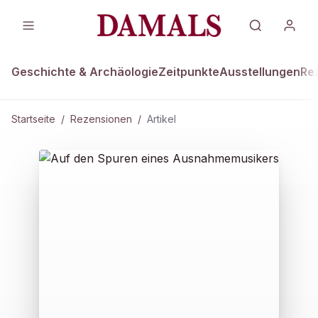
Geschichte & Archäologie
Zeitpunkte
Ausstellungen
Re
Startseite
/
Rezensionen
/
Artikel