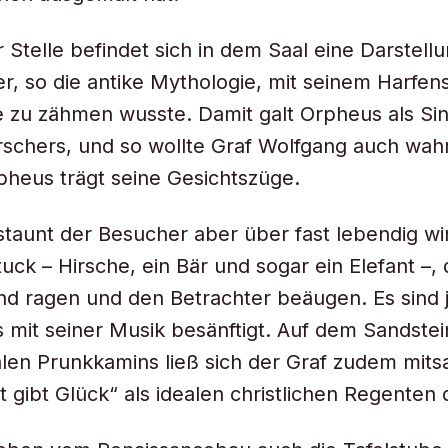
r Stelle befindet sich in dem Saal eine Darstell
r, so die antike Mythologie, mit seinem Harfens
e zu zähmen wusste. Damit galt Orpheus als Sin
rschers, und so wollte Graf Wolfgang auch w
heus trägt seine Gesichtszüge.
taunt der Besucher aber über fast lebendig w
uck – Hirsche, ein Bär und sogar ein Elefant –, 
d ragen und den Betrachter beäugen. Es sind j
 mit seiner Musik besänftigt. Auf dem Sandstein
en Prunkkamins ließ sich der Graf zudem mits
t gibt Glück“ als idealen christlichen Regenten 