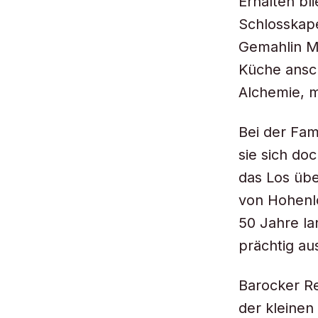
Erhalten bl
Schlosskape
Gemahlin M
Küche ansch
Alchemie, m
Bei der Fam
sie sich doc
das Los übe
von Hohenl
50 Jahre la
prächtig au
Barocker Re
der kleinen