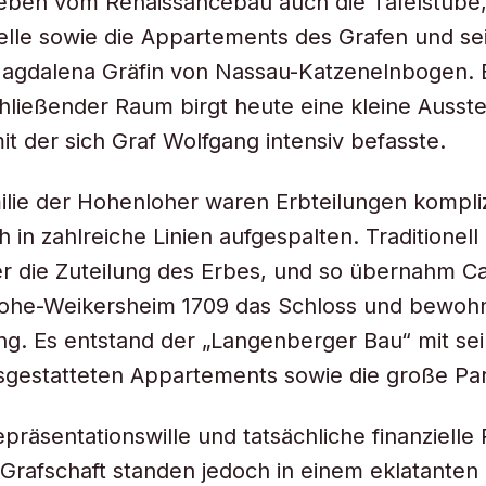
ieben vom Renaissancebau auch die Tafelstube,
lle sowie die Appartements des Grafen und se
agdalena Gräfin von Nassau-Katzenelnbogen. E
ließender Raum birgt heute eine kleine Ausste
it der sich Graf Wolfgang intensiv befasste.
ilie der Hohenloher waren Erbteilungen kompliz
h in zahlreiche Linien aufgespalten. Traditionel
r die Zuteilung des Erbes, und so übernahm Ca
ohe-Weikersheim 1709 das Schloss und bewohn
ng. Es entstand der „Langenberger Bau“ mit se
sgestatteten Appartements sowie die große Pa
präsentationswille und tatsächliche finanziell
 Grafschaft standen jedoch in einem eklatanten