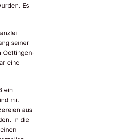
wurden. Es
anzlei
ang seiner
n Oettingen-
ar eine
8 ein
ind mit
zereien aus
en. In die
leinen