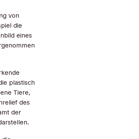
ung von
piel die
nbild eines
ahrgenommen
irkende
die plastisch
ene Tiere,
relief des
amt der
darstellen.