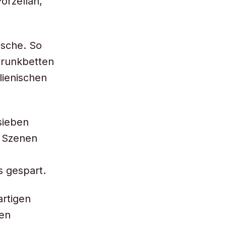
orzellan,
Tasche. So
Prunkbetten
lienischen
sieben
n Szenen
s gespart.
artigen
hen