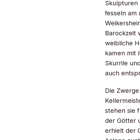
Skulpturen 
fesseln am 
Weikersheim
Barockzeit 
weibliche 
kamen mit i
Skurrile un
auch entsp
Die Zwerge 
Kellermeist
stehen sie 
der Götter 
erhielt der