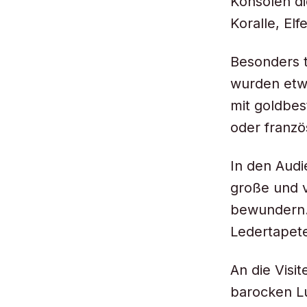
Konsolen di
Koralle, El
Besonders ti
wurden etwa
mit goldbes
oder franz
In den Audi
große und 
bewundern.
Ledertapete
An die Visi
barocken Lu