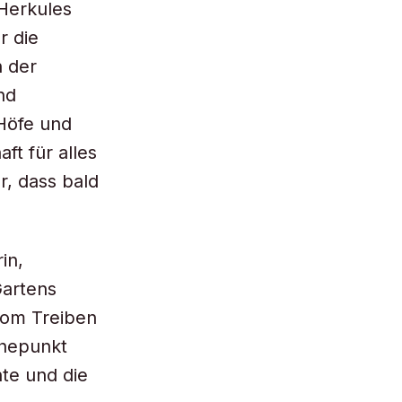
Herkules
r die
n der
nd
Höfe und
ft für alles
r, dass bald
in,
Gartens
 vom Treiben
öhepunkt
nte und die