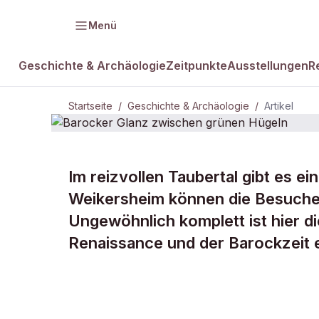
Menü
Geschichte & Archäologie
Zeitpunkte
Ausstellungen
R
Startseite
/
Geschichte & Archäologie
/
Artikel
Im reizvollen Taubertal gibt es 
DAMALS Plus
GESCHICHTE & ARCHÄOLOGIE
Weikersheim können die Besucher
Barocker Gl
Ungewöhnlich komplett ist hier d
Renaissance und der Barockzeit e
grünen Hüge