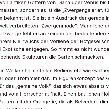
von antiken Göttern von Diana über Venus bis 
meisten, sondern es ist die „Zwergengalerie“, fü
 bekannt ist. Sie ist ein Ausdruck der gerade i
weit verbreiteten „Zwergenmode“. Männliche u
Hofzwerge fehlten an keinem der bedeutenden 
hrem Kleinwuchs der Vorliebe der Hofgesellscha
d Exotische entgegen. So nimmt es nicht wunde
rechende Skulpturen die Gärten schmückten.
in Weikersheim stellen Bedienstete wie Gärtner
er oder Trommler dar. Im Figurenkonzept des 
für das „gemeine Volk“, das sich etwas abseits
und vom Herrscher aufhält. Einen baulichen H
 Garten mit der Orangerie, die als Belvedere die