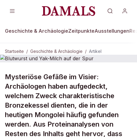
Geschichte & Archäologie
Zeitpunkte
Ausstellungen
Re
Startseite
/
Geschichte & Archäologie
/
Artikel
GESCHICHTE & ARCHÄOLOGIE
Mysteriöse Gefäße im Visier:
Blutwurst und Yak-Milch auf der
Archäologen haben aufgedeckt,
Spur
welchem Zweck charakteristische
Bronzekessel dienten, die in der
heutigen Mongolei häufig gefunden
werden. Aus Proteinanalysen von
Resten des Inhalts geht hervor, dass