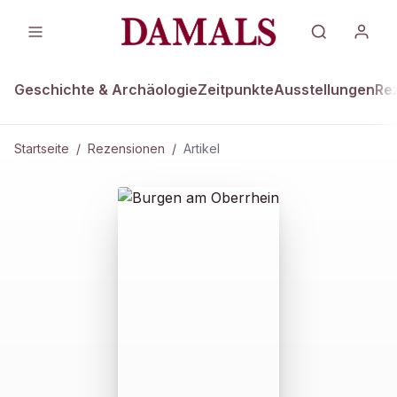
Geschichte & Archäologie
Zeitpunkte
Ausstellungen
Re
Startseite
/
Rezensionen
/
Artikel