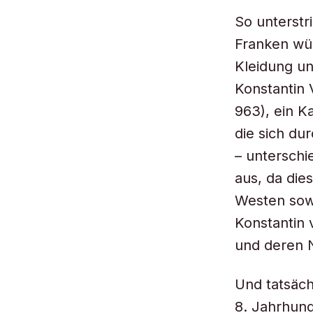
So unterstr
Franken wü
Kleidung un
Konstantin 
963), ein Ka
die sich du
– unterschi
aus, da die
Westen sow
Konstantin
und deren N
Und tatsäch
8. Jahrhund