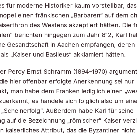
s für moderne Historiker kaum vorstellbar, das
inopel einen fränkischen „Barbaren“ auf dem c
iserthron des Westens akzeptiert hätten. Die f
len“ berichten hingegen zum Jahr 812, Karl ha
he Gesandtschaft in Aachen empfangen, deren 
h als „Kaiser und Basileus“ akklamiert hätten.
ker Percy Ernst Schramm (1894–1970) argument
die hier offenbar erfolgte Anerkennung sei nur
kt, man habe dem Franken lediglich einen „we
 zuerkannt, es handele sich folglich also um ein
 „Scheinerfolg“. Außerdem habe Karl für seine
 auf die Bezeichnung „römischer“ Kaiser verz
n kaiserliches Attribut, das die Byzantiner nich