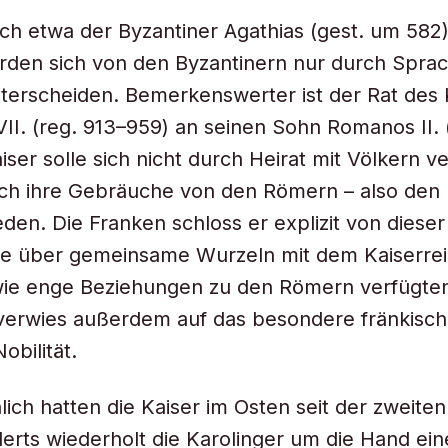
ich etwa der Byzantiner Agathias (gest. um 582)
rden sich von den Byzantinern nur durch Spra
terscheiden. Bemerkenswerter ist der Rat des 
VII. (reg. 913–959) an seinen Sohn Romanos II. 
iser solle sich nicht durch Heirat mit Völkern v
rch ihre Gebräuche von den Römern – also den 
eden. Die Franken schloss er explizit von diese
se über gemeinsame Wurzeln mit dem Kaiserrei
ie enge Beziehungen zu den Römern verfügte
 verwies außerdem auf das besondere fränkisc
obilität.
lich hatten die Kaiser im Osten seit der zweiten
erts wiederholt die Karolinger um die Hand ein