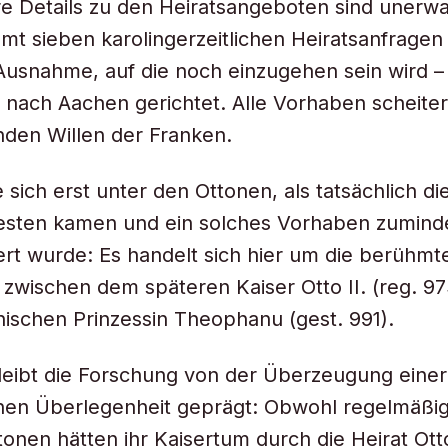
e Details zu den Heiratsangeboten sind unerwa
mt sieben karolingerzeitlichen Heiratsanfragen
 Ausnahme, auf die noch einzugehen sein wird 
 nach Aachen gerichtet. Alle Vorhaben scheitert
den Willen der Franken.
 sich erst unter den Ottonen, als tatsächlich d
sten kamen und ein solches Vorhaben zuminde
iert wurde: Es handelt sich hier um die berühmt
zwischen dem späteren Kaiser Otto II. (reg. 9
nischen Prinzessin Theophanu (gest. 991).
leibt die Forschung von der Überzeugung einer
chen Überlegenheit geprägt: Obwohl regelmäßi
ttonen hätten ihr Kaisertum durch die Heirat Ott