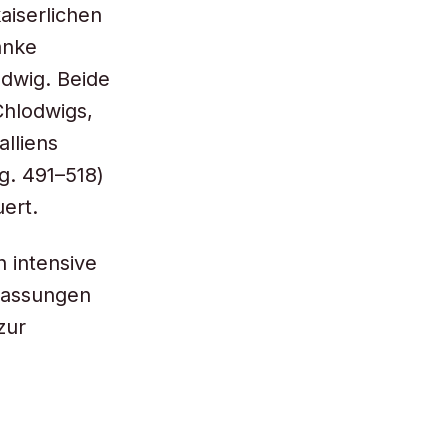
aiserlichen
anke
odwig. Beide
Chlodwigs,
alliens
g. 491–518)
uert.
 intensive
fassungen
zur
n