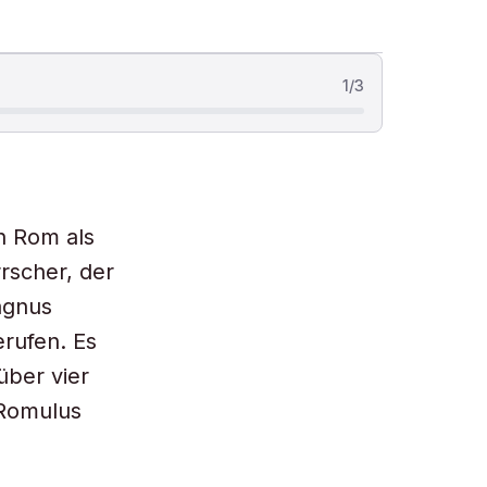
1
/
3
n Rom als
rscher, der
agnus
rufen. Es
über vier
 Romulus