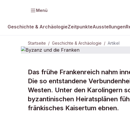
Menü
Geschichte & Archäologie
Zeitpunkte
Ausstellungen
R
Startseite
/
Geschichte & Archäologie
/
Artikel
Das frühe Frankenreich nahm inn
DAMALS Plus
GESCHICHTE & ARCHÄOLOGIE
Die so entstandene Verbundenhei
Byzanz und 
Westen. Unter den Karolingern sol
byzantinischen Heiratsplänen füh
Franken
fränkisches Kaisertum ebnen.