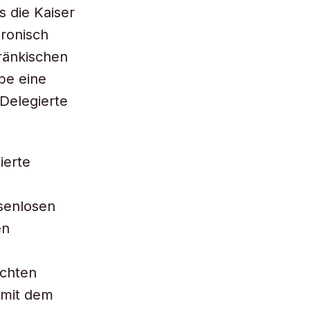
s die Kaiser
hronisch
ränkischen
be eine
Delegierte
ierte
senlosen
en
ichten
t mit dem