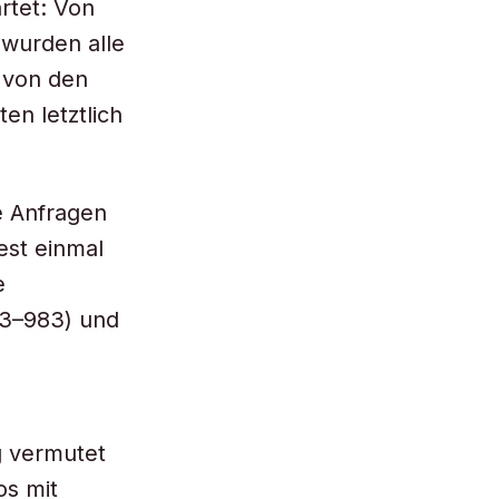
rtet: Von
 wurden alle
– von den
en letztlich
ie Anfragen
st einmal
e
73–983) und
g vermutet
os mit