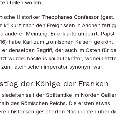
ten teilen wollen.
nische Historiker Theophanes Confessor (gest. 
nik“ kurz nach den Ereignissen in Aachen fertigg
da anderer Meinung: Er erklärte unbeirrt, Papst 
16) habe Karl zum „römischen Kaiser“ gekrönt.
er denselben Begriff, der auch im Osten für d
utzt wurde:
b
asileús kai autokrátor, wobei Letzt
 zum lateinischen imperator synonym war.
stieg der Könige der Franken
 siedelten seit der Spätantike im Norden Galli
halb des Römischen Reichs. Die ersten etwas
eren historisch gesicherten Nachrichten über d