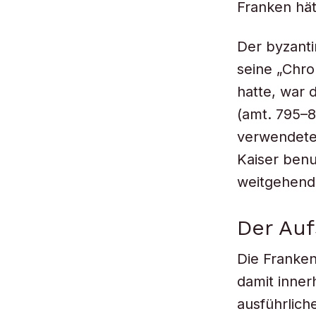
Franken hät
Der byzanti
seine „Chro
hatte, war 
(amt. 795–8
verwendete 
Kaiser ben
weitgehend
Der Auf
Die Franken
damit inner
ausführlich