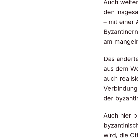
Auch weiter
den insgesa
– mit einer
Byzantinern
am mangeln
Das änderte
aus dem We
auch realis
Verbindung 
der byzanti
Auch hier b
byzantinis
wird, die O