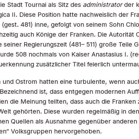
e Stadt Tournai als Sitz des
administrator
der k
ica II. Diese Position hatte nachweislich der Fr
I. (gest. 481) inne, gefolgt von seinem Sohn Chl
hzeitig auch Könige der Franken. Die Autorität 
e seiner Regierungszeit (481– 511) große Teile G
urde 508 nochmals von Kaiser Anastasius I. (re
uerkennung zusätzlicher Titel feierlich unterma
 und Ostrom hatten eine turbulente, wenn auch
 Bezeichnend ist, dass entgegen modernen Auf
ien die Meinung teilten, dass auch die Franken 
Welt gehörten. Diese wurden regelmäßig in de
chen Quellen als Ausnahme gegenüber anderen
hen“ Volksgruppen hervorgehoben.