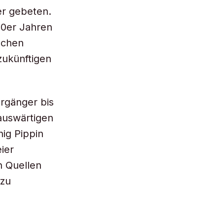
er gebeten.
60er Jahren
schen
zukünftigen
orgänger bis
auswärtigen
ig Pippin
ier
n Quellen
 zu