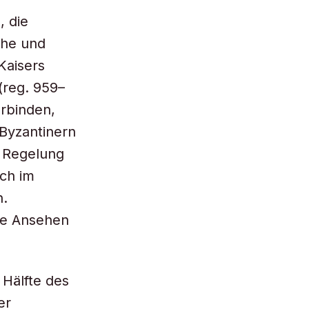
, die
che und
Kaisers
(reg. 959–
erbinden,
Byzantinern
r Regelung
ch im
n.
he Ansehen
 Hälfte des
er