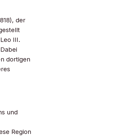
818), der
estellt
Leo III.
 Dabei
en dortigen
eres
ens und
iese Region