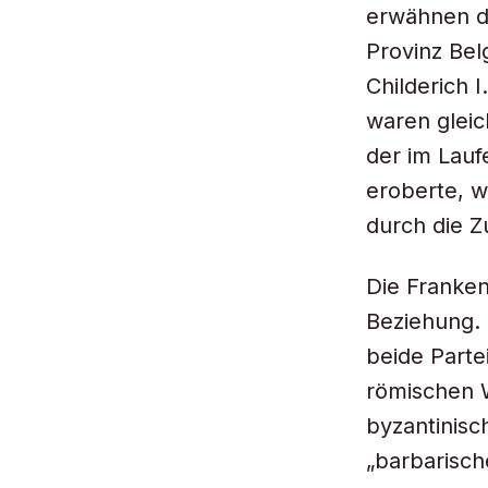
erwähnen di
Provinz Belg
Childerich 
waren gleic
der im Lauf
eroberte, w
durch die Z
Die Franken
Beziehung.
beide Parte
römischen 
byzantinis
„barbarisc