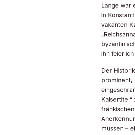
Lange war e
in Konstant
vakanten Ka
„Reichsanna
byzantinisc
ihn feierlic
Der Histori
prominent, 
eingeschrän
Kaisertitel“
fränkischen
Anerkennung
müssen – ei