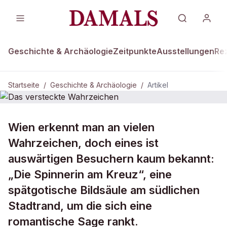
Geschichte & Archäologie
Zeitpunkte
Ausstellungen
Re
Startseite
/
Geschichte & Archäologie
/
Artikel
DAMALS Plus
GESCHICHTE & ARCHÄOLOGIE
Wien erkennt man an vielen
Das versteckte Wahrzeichen
Wahrzeichen, doch eines ist
auswärtigen Besuchern kaum bekannt:
„Die Spinnerin am Kreuz“, eine
spätgotische Bildsäule am südlichen
Stadtrand, um die sich eine
romantische Sage rankt.