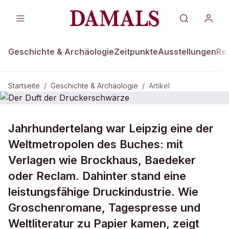
Geschichte & Archäologie
Zeitpunkte
Ausstellungen
Re
Startseite
/
Geschichte & Archäologie
/
Artikel
DAMALS Plus
GESCHICHTE & ARCHÄOLOGIE
Jahrhundertelang war Leipzig eine der
Der Duft der Druckerschwärze
Weltmetropolen des Buches: mit
Verlagen wie Brockhaus, Baedeker
oder Reclam. Dahinter stand eine
leistungsfähige Druckindustrie. Wie
Groschenromane, Tagespresse und
Weltliteratur zu Papier kamen, zeigt