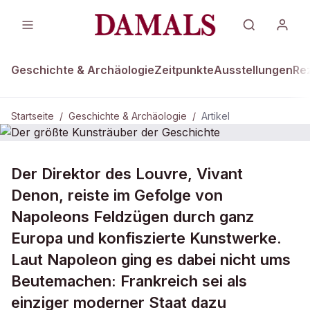
Geschichte & Archäologie
Zeitpunkte
Ausstellungen
Re
Startseite
/
Geschichte & Archäologie
/
Artikel
DAMALS Plus
GESCHICHTE & ARCHÄOLOGIE
Der Direktor des Louvre, Vivant
Der größte Kunsträuber der
Denon, reiste im Gefolge von
Geschichte
Napoleons Feldzügen durch ganz
Europa und konfiszierte Kunstwerke.
Laut Napoleon ging es dabei nicht ums
Beutemachen: Frankreich sei als
einziger moderner Staat dazu