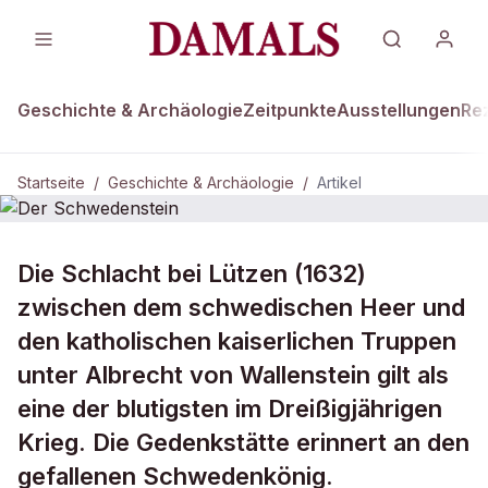
Geschichte & Archäologie
Zeitpunkte
Ausstellungen
Re
Startseite
/
Geschichte & Archäologie
/
Artikel
DAMALS Plus
GESCHICHTE & ARCHÄOLOGIE
Die Schlacht bei Lützen (1632)
Der Schwedenstein
zwischen dem schwedischen Heer und
den katholischen kaiserlichen Truppen
unter Albrecht von Wallenstein gilt als
eine der blutigsten im Dreißigjährigen
Krieg. Die Gedenkstätte erinnert an den
gefallenen Schwedenkönig.