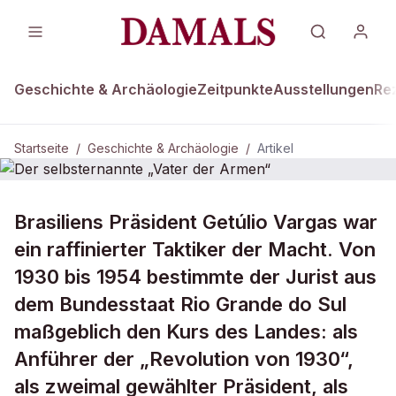
Geschichte & Archäologie
Zeitpunkte
Ausstellungen
Re
Startseite
/
Geschichte & Archäologie
/
Artikel
DAMALS Plus
GESCHICHTE & ARCHÄOLOGIE
Brasiliens Präsident Getúlio Vargas war
Der selbsternannte „Vater der
ein raffinierter Taktiker der Macht. Von
Armen“
1930 bis 1954 bestimmte der Jurist aus
dem Bundesstaat Rio Grande do Sul
maßgeblich den Kurs des Landes: als
Anführer der „Revolution von 1930“,
als zweimal gewählter Präsident, als