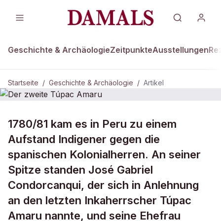
Geschichte & Archäologie
Zeitpunkte
Ausstellungen
Re
Startseite
/
Geschichte & Archäologie
/
Artikel
DAMALS Plus
GESCHICHTE & ARCHÄOLOGIE
1780/81 kam es in Peru zu einem
Der zweite Túpac Amaru
Aufstand Indigener gegen die
spanischen Kolonialherren. An seiner
Spitze standen José Gabriel
Condorcanqui, der sich in Anlehnung
an den letzten Inkaherrscher Túpac
Amaru nannte, und seine Ehefrau