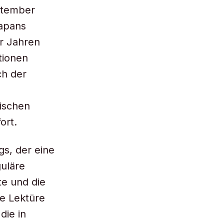
eptember
Japans
er Jahren
tionen
ch der
äischen
ort.
gs, der eine
guläre
te und die
ie Lektüre
die in