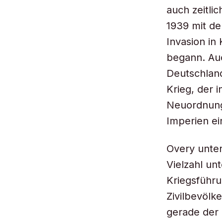
auch zeitli
1939 mit de
Invasion in
begann. Auc
Deutschland
Krieg, der 
Neuordnung 
Imperien ei
Overy unter
Vielzahl un
Kriegsführu
Zivilbevölk
gerade der 