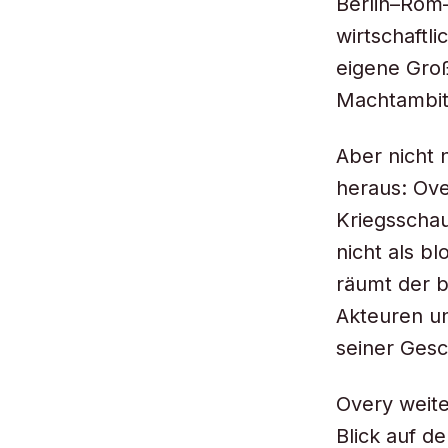
Berlin–Rom–
wirtschaftl
eigene Groß
Machtambit
Aber nicht n
heraus: Ove
Kriegsschau
nicht als b
räumt der b
Akteuren un
seiner Gesc
Overy weite
Blick auf d