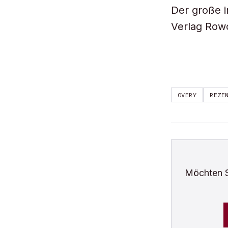
Der große i
Verlag Rowo
OVERY
REZE
Möchten 