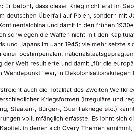
ch: Er betont, dass dieser Krieg nicht erst im S
m deutschen Überfall auf Polen, sondern mit 
 Kontinentalchina und damit in den frühen 1930
h schwiegen die Waffen nicht mit den Kapitula
s und Japans im Jahr 1945; vielmehr setzte si
in einer postimperialen, nationalstaatsgeprägten
der Welt resultierte und damit „für die europ
n Wendepunkt“ war, in Dekolonisationskriegen f
streicht auch die Totalität des Zweiten Weltkrie
terschiedlicher Kriegsformen (irreguläre und re
ng, Staaten-, Bürger-, Guerillakriege etc.) kann
erungen vollumfänglich erfasste. Es lohnt sich d
Kapitel, in denen sich Overy Themen annimmt, 