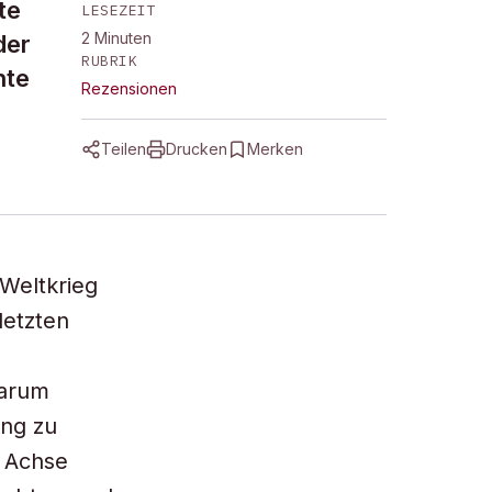
te
LESEZEIT
2
Minuten
der
RUBRIK
hte
Rezensionen
Teilen
Drucken
Merken
 Weltkrieg
letzten
darum
ung zu
r Achse