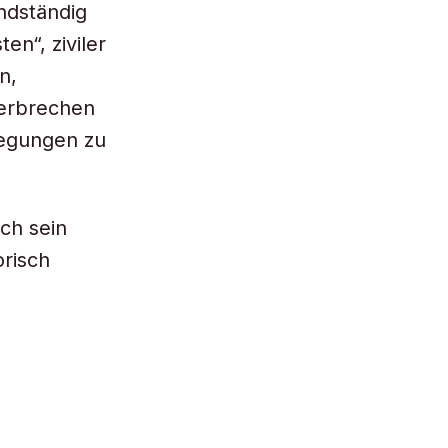
ndständig
en“, ziviler
n,
verbrechen
wegungen zu
ch sein
risch