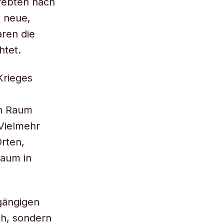
rebten nach
t neue,
ren die
htet.
 Krieges
en Raum
 Vielmehr
rten,
Raum in
gängigen
ch, sondern