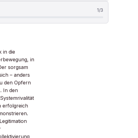
1
/
3
 in die
erbewegung, in
Der sorgsam
sich – anders
zu den Opfern
. In den
Systemrivalität
 erfolgreich
monstrieren.
Legitimation
r
lektivierung