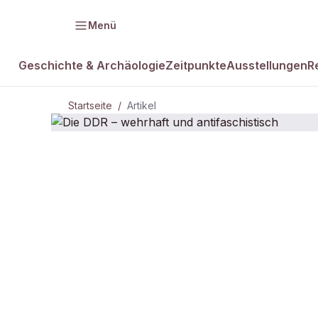
Menü
Geschichte & Archäologie
Zeitpunkte
Ausstellungen
R
Startseite
/
Artikel
DAMALS Plus
Die DDR – w
antifaschist