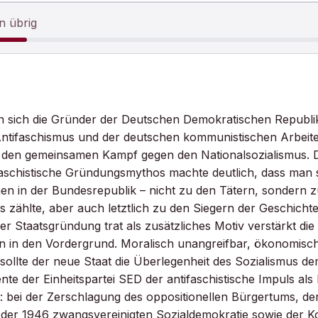
n übrig
n sich die Gründer der Deutschen Demokratischen Republik
 Antifaschismus und der deutschen kommunistischen Arbeit
 den gemeinsamen Kampf gegen den Nationalsozialismus. 
faschistische Gründungsmythos machte deutlich, dass man 
en in der Bundesrepublik – nicht zu den Tätern, sondern 
 zählte, aber auch letztlich zu den Siegern der Geschichte
r Staatsgründung trat als zusätzliches Motiv verstärkt die 
n in den Vordergrund. Moralisch unangreifbar, ökonomisch
sollte der neue Staat die Überlegenheit des Sozialismus de
nte der Einheitspartei SED der antifaschistische Impuls als 
: bei der Zerschlagung des oppositionellen Bürgertums, de
er 1946 zwangsvereinigten Sozialdemokratie sowie der Kol