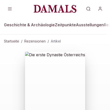
Geschichte & Archäologie
Zeitpunkte
Ausstellungen
Re
Startseite
/
Rezensionen
/
Artikel