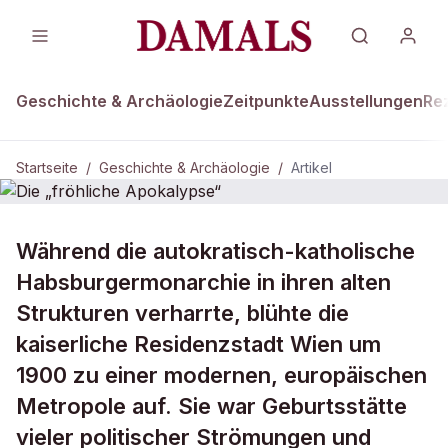
Geschichte & Archäologie
Zeitpunkte
Ausstellungen
Re
Startseite
/
Geschichte & Archäologie
/
Artikel
DAMALS Plus
GESCHICHTE & ARCHÄOLOGIE
Während die autokratisch-katholische
Die „fröhliche Apokalypse“
Habsburgermonarchie in ihren alten
Strukturen verharrte, blühte die
kaiserliche Residenzstadt Wien um
1900 zu einer modernen, europäischen
Metropole auf. Sie war Geburtsstätte
vieler politischer Strömungen und