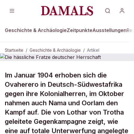
Geschichte & Archäologie
Zeitpunkte
Ausstellungen
Re
Startseite
/
Geschichte & Archäologie
/
Artikel
DAMALS Plus
GESCHICHTE & ARCHÄOLOGIE
Im Januar 1904 erhoben sich die
Die hässliche Fratze deutscher
Ovaherero in Deutsch-Südwestafrika
Herrschaft
gegen ihre Kolonialherren, im Oktober
nahmen auch Nama und Oorlam den
Kampf auf. Die von Lothar von Trotha
geleitete Gegenkampagne zeigt, wie
eine auf totale Unterwerfung angelegte