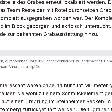
stelle des Grabes erneut lokalisiert werden. D
as Team Reste der mit Rötel durchsetzen Grab
 komplett ausgegraben worden war. Der Kompl
d im Block geborgen und akribisch untersucht
de zur bekannten Grabausstattung hinzu.
gen, durchbohrten Gyraulus-Schneckenhäuser. © Landesamt für Den
sen-Anhalt, Juraj Lipták.
nteressant waren dabei 14 nur fünf Millimeter g
äuser, die wohl zu einem Schmuckelement ge
 auf einen Ursprung im Steinheimer Becken im
emberg zurückgeführt werden. Die filigranen 