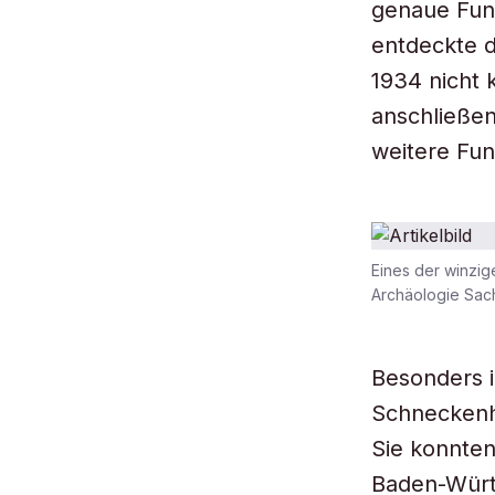
genaue Fund
entdeckte d
1934 nicht
anschließen
weitere Fun
Eines der winzi
Archäologie Sach
Besonders i
Schneckenh
Sie konnten
Baden-Württ