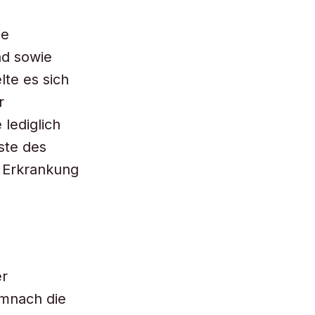
ie
nd sowie
te es sich
r
lediglich
ste des
 Erkrankung
er
mnach die