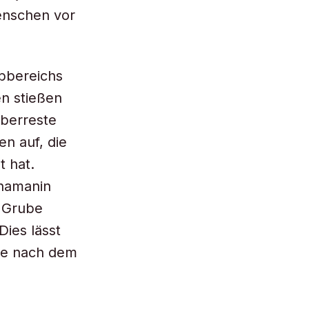
enschen vor
bbereichs
n stießen
Überreste
n auf, die
t hat.
chamanin
e Grube
ies lässt
ge nach dem