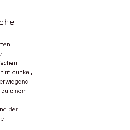
che
rten
-
ischen
in“ dunkel,
berwiegend
t zu einem
end der
der