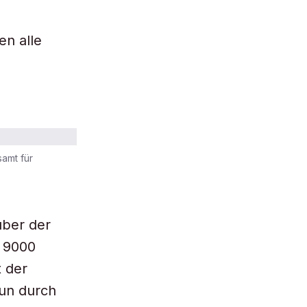
n alle
amt für
über der
r 9000
t der
nun durch