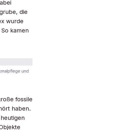
abei
grube, die
ex wurde
. So kamen
kmalpflege und
roße fossile
hört haben.
 heutigen
Objekte