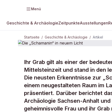
Menü
Geschichte & Archäologie
Zeitpunkte
Ausstellungen
R
Startseite
/
Geschichte & Archäologie
/
Artikel
GESCHICHTE & ARCHÄOLOGIE
Ihr Grab gilt als einer der bedeu
Die „Schama
Mittelsteinzeit und stand in den 
Die neusten Erkenntnisse zur „S
neuem Lich
einem neugestalteten Raum im L
präsentiert. Darüber berichtet d
Archäologie Sachsen-Anhalt und 
geheimnisvolle Frau und ihr Grab