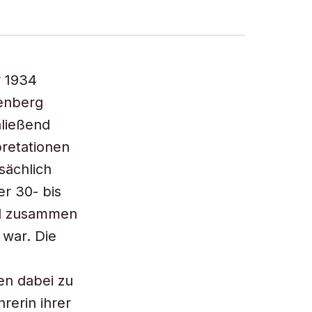
r 1934
renberg
hließend
pretationen
sächlich
er 30- bis
end zusammen
war. Die
n dabei zu
rerin ihrer