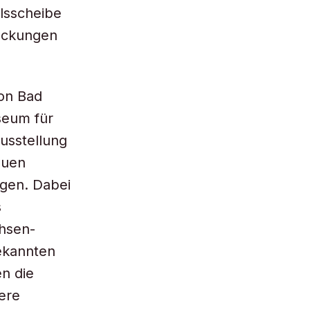
lsscheibe
deckungen
on Bad
seum für
usstellung
euen
agen. Dabei
s
hsen-
ekannten
n die
ere