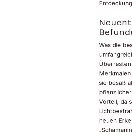
Entdeckung
Neuent
Befund
Was die best
umfangreic
Überresten
Merkmalen 
sie besaß a
pflanzliche
Vorteil, da
Lichtbestra
neuen Erken
„Schamanin