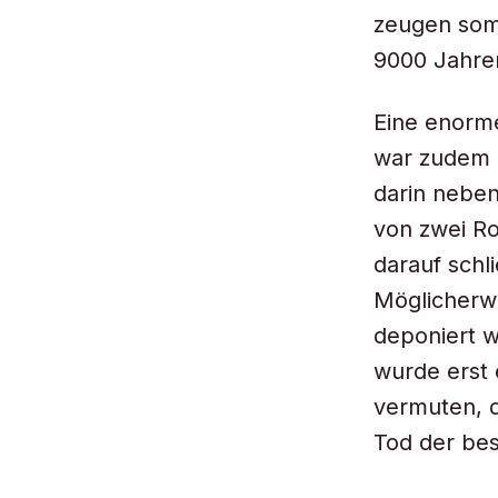
zeugen som
9000 Jahre
Eine enorm
war zudem d
darin neben
von zwei Ro
darauf schl
Möglicherw
deponiert w
wurde erst 
vermuten, 
Tod der bes