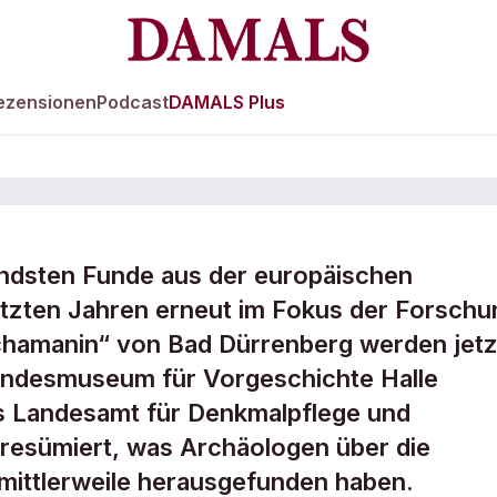
ezensionen
Podcast
DAMALS Plus
tendsten Funde aus der europäischen
nin“ in
letzten Jahren erneut im Fokus der Forschu
chamanin“ von Bad Dürrenberg werden jetzt
t
andesmuseum für Vorgeschichte Halle
as Landesamt für Denkmalpflege und
resümiert, was Archäologen über die
 mittlerweile herausgefunden haben.