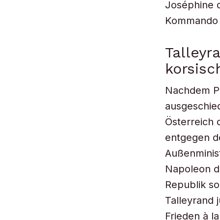
Joséphine 
Kommando ü
Talleyr
korsisc
Nachdem Pr
ausgeschied
Österreich
entgegen d
Außenminist
Napoleon di
Republik so
Talleyrand j
Frieden à l