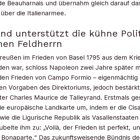
de Beauharnais und übernahm gleich darauf da
ber die Italienarmee.
and unterstützt die kühne Poli
hen Feldherrn
eußen im Frieden von Basel 1795 aus dem Kri
en war, schloss Napoleon zwei Jahre später m
 den Frieden von Campo Formio – eigenmächtig
en Vorgaben des Direktoriums, jedoch bestärk
er Charles Maurice de Talleyrand. Erstmals ges
e europäische Landkarte um, indem er die Cisa
wie die Ligurische Republik als Vasallenstaaten
ubelte ihm zu: „Voilà, der Frieden ist perfekt, un
a Bonaparte.“ Das zukunftsweisende Bündnis de