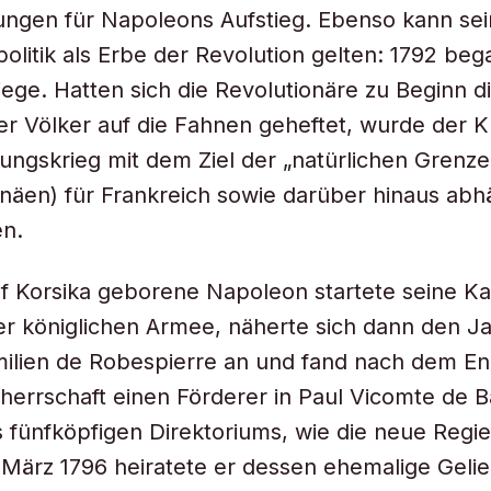
ungen für Napoleons Aufstieg. Ebenso kann se
olitik als Erbe der Revolution gelten: 1792 be
riege. Hatten sich die Revolutionäre zu Beginn d
r Völker auf die Fahnen geheftet, wurde der K
ngskrieg mit dem Ziel der „natürlichen Grenze
näen) für Frankreich sowie darüber hinaus abh
en.
f Korsika geborene Napoleon startete seine Kar
 der königlichen Armee, näherte sich dann den J
ilien de Robespierre an und fand nach dem En
errschaft einen Förderer in Paul Vicomte de B
s fünfköpfigen Direktoriums, wie die neue Regi
 März 1796 heiratete er dessen ehemalige Geli