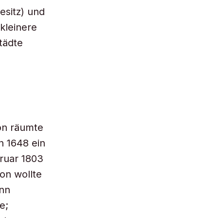
esitz) und
 kleinere
tädte
on räumte
n 1648 ein
ruar 1803
on wollte
ann
e;