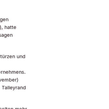
igen
, hatte
 sagen
stürzen und
ternehmens.
ovember)
 Talleyrand