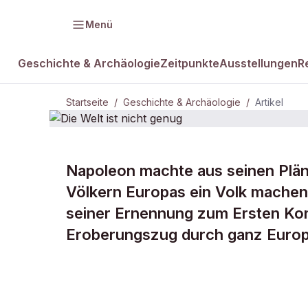
Menü
Geschichte & Archäologie
Zeitpunkte
Ausstellungen
R
Startseite
/
Geschichte & Archäologie
/
Artikel
Napoleon machte aus seinen Pläne
DAMALS Plus
GESCHICHTE & ARCHÄOLOGIE
Völkern Europas ein Volk machen,
Die Welt ist 
seiner Ernennung zum Ersten Kons
Eroberungszug durch ganz Europ
genug