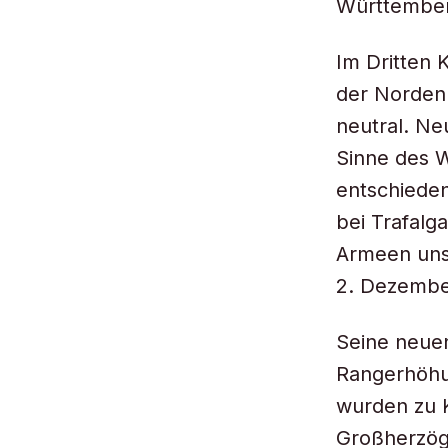
Württemberg
Im Dritten 
der Norden 
neutral. Ne
Sinne des W
entschieden
bei Trafalg
Armeen unsc
2. Dezembe
Seine neue
Rangerhöhu
wurden zu 
Großherzög