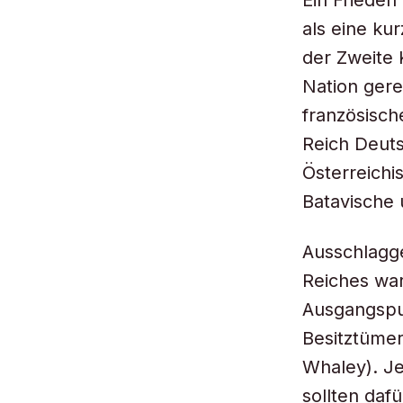
Ein Frieden
als eine k
der Zweite 
Nation gere
französisch
Reich Deuts
Österreichi
Batavische 
Ausschlagge
Reiches war
Ausgangspun
Besitztümer
Whaley). Je
sollten daf