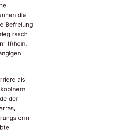
ine
gannen die
ie Befreiung
rieg rasch
n“ (Rhein,
ängigen
riere als
akobinern
de der
arras,
erungsform
ebte