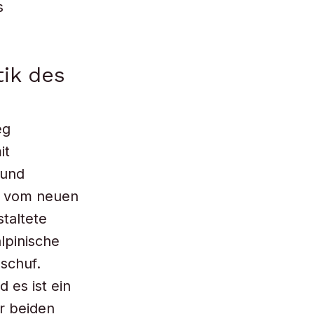
s
tik des
eg
it
 und
t vom neuen
taltete
lpinische
 schuf.
d es ist ein
r beiden