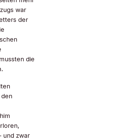
 selten mehr
dzugs war
etters der
ie
ischen
e
 mussten die
.
lten
 den
chim
rloren,
– und zwar