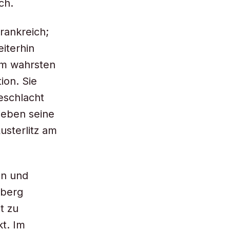
ch.
rankreich;
iterhin
 im wahrsten
ion. Sie
eschlacht
ieben seine
usterlitz am
en und
mberg
t zu
t. Im