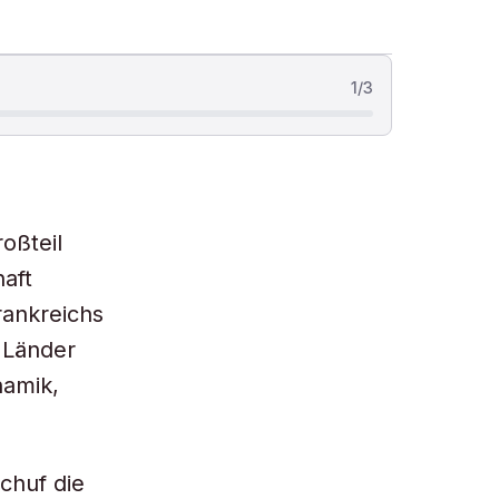
1
/
3
oßteil
haft
rankreichs
 Länder
namik,
chuf die