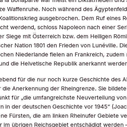
 à la Bonaparte war meist ein Diktatfrieden und
urze Waffenruhe. Noch während des Ägyptenfel
Koalitionskrieg ausgebrochen. Dem Ruf eines R
cht werdend, schloss Napoleon nach einer Ser
er Siege mit Österreich bzw. dem Heiligen Röm
cher Nation 1801 den Frieden von Lunéville. Di
schen Niederlande fielen an Frankreich, zudem
und die Helvetische Republik anerkannt werden
bend für die nur noch kurze Geschichte des A
 die Anerkennung der Rheingrenze. Sie bildete
kt für „die umfangreichste Neuverteilung von
n in der deutschen Geschichte vor 1945“ (Joa
ne Fürsten, die am linken Rheinufer Gebiete ve
ür im übrigen Reichsgebiet entschädigt werden 