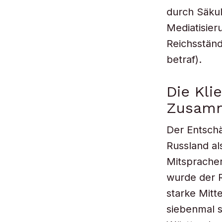
durch Säkul
Mediatisier
Reichsständ
betraf).
Die Kli
Zusamm
Der Entschä
Russland al
Mitspracher
wurde der R
starke Mitt
siebenmal so