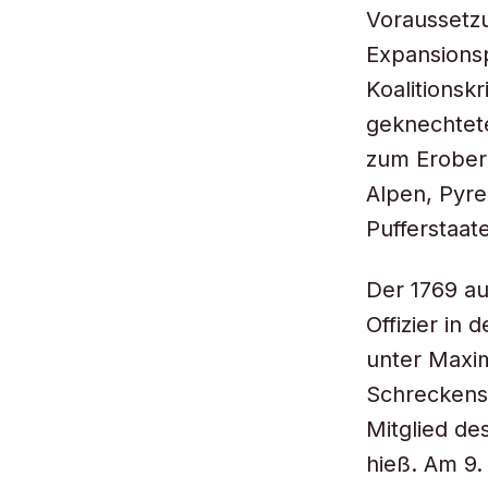
Voraussetz
Expansionsp
Koalitionsk
geknechtete
zum Eroberu
Alpen, Pyre
Pufferstaat
Der 1769 au
Offizier in
unter Maxim
Schreckensh
Mitglied de
hieß. Am 9.