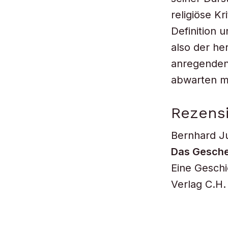
religiöse K
Definition 
also der he
anregenden
abwarten m
Rezensi
Bernhard J
Das Gesche
Eine Gesch
Verlag C.H.