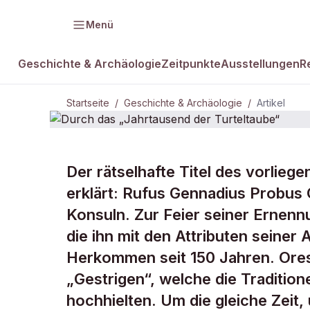
Menü
Geschichte & Archäologie
Zeitpunkte
Ausstellungen
R
Startseite
/
Geschichte & Archäologie
/
Artikel
GESCHICHTE & ARCHÄOLOGIE
Der rätselhafte Titel des vorlieg
Durch das „
erklärt: Rufus Gennadius Probus 
Konsuln. Zur Feier seiner Ernenn
Turteltaube“
die ihn mit den Attributen seiner 
Herkommen seit 150 Jahren. Ores
„Gestrigen“, welche die Traditi
hochhielten. Um die gleiche Zeit,