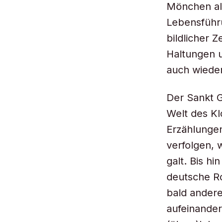
Mönchen als
Lebensführ
bildlicher 
Haltungen 
auch wieder
Der Sankt G
Welt des Kl
Erzählungen
verfolgen, 
galt. Bis h
deutsche R
bald andere
aufeinander