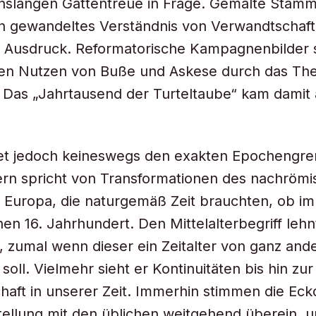
enslangen Gattentreue in Frage. Gemalte Sta
in gewandeltes Verständnis von Verwandtschaf
 Ausdruck. Reformatorische Kampagnenbilder s
den Nutzen von Buße und Askese durch das Th
Das „Jahrtausend der Turteltaube“ kam damit 
et jedoch keineswegs den exakten Epochengre
ern spricht von Transformationen des nachröm
n Europa, die naturgemäß Zeit brauchten, ob im
hen 16. Jahrhundert. Den Mittelalterbegriff lehn
b, zumal wenn dieser ein Zeitalter von ganz ande
oll. Vielmehr sieht er Kontinuitäten bis hin zur
schaft in unserer Zeit. Immerhin stimmen die Ec
tellung mit den üblichen weitgehend überein, 