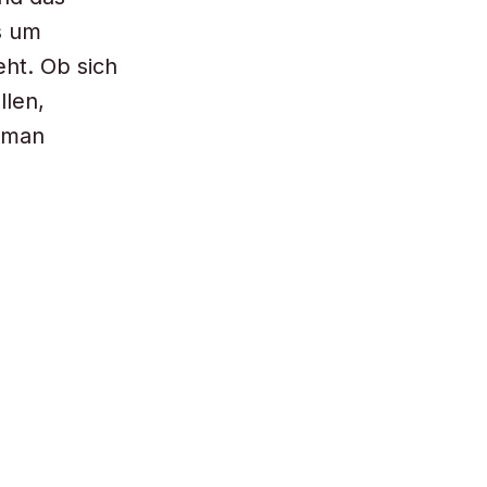
s um
ht. Ob sich
llen,
d man