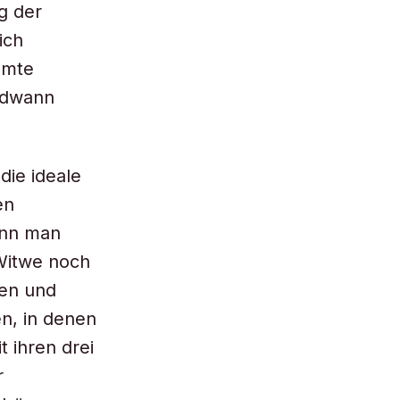
g der
ich
mmte
ndwann
die ideale
en
ann man
 Witwe noch
ken und
n, in denen
t ihren drei
r