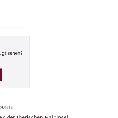
ugt sehen?
OLOGIE
ek der Iberischen Halbinsel