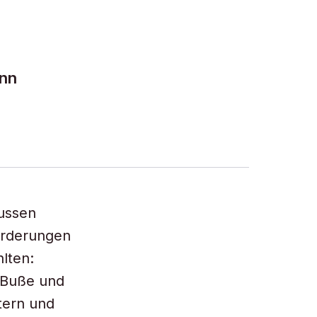
ann
.
Jussen
orderungen
lten:
, Buße und
tern und