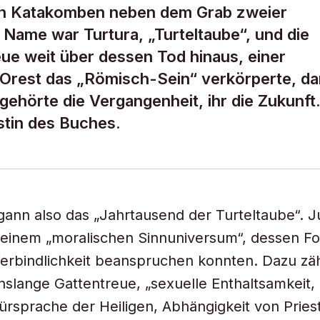
hen Katakomben neben dem Grab zweier
 Name war Turtura, „Turteltaube“, und die
reue weit über dessen Tod hinaus, einer
 Orest das „Römisch-Sein“ verkörperte, d
 gehörte die Vergangenheit, ihr die Zukunft
istin des Buches.
ann also das „Jahrtausend der Turteltaube“. 
 einem „moralischen Sinnuniversum“, dessen F
Verbindlichkeit beanspruchen konnten. Dazu zäh
nslange Gattentreue, „sexuelle Enthaltsamkeit
ürsprache der Heiligen, Abhängigkeit von Pries