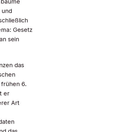
mmbäume
t und
chließlich
ema: Gesetz
an sein
nzen das
ischen
 frühen 6.
t er
rer Art
kdaten
und das