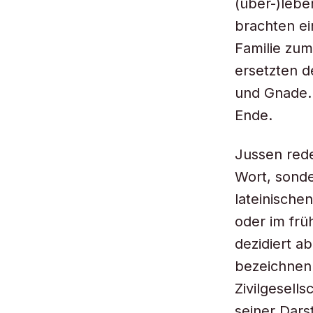
(über-)leb
brachten e
Familie zum
ersetzten 
und Gnade. 
Ende.
Jussen red
Wort, sond
lateinische
oder im frü
dezidiert a
bezeichnen s
Zivilgesell
seiner Dars