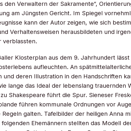
 den Verwaltern der Sakramente“, Orientierun
ung am Jüngsten Gericht. Im Spiegel vornehml
Zeugnisse kann der Autor zeigen, wie sich besti
und Verhaltensweisen herausbildeten und irge
 verblassten.
aller Klosterplan aus dem 9. Jahrhundert lässt 
osterlebens aufleuchten. An spätmittelalterlich
 und deren Illustration in den Handschriften k
wie lange das Ideal der lebenslang trauernden
in zu Shakespeare führt die Spur. Sieneser Fres
olande führen kommunale Ordnungen vor Auge
 Regeln galten. Tafelbilder der heiligen Anna mi
 folgenden Ehemännern stellten das Modell de