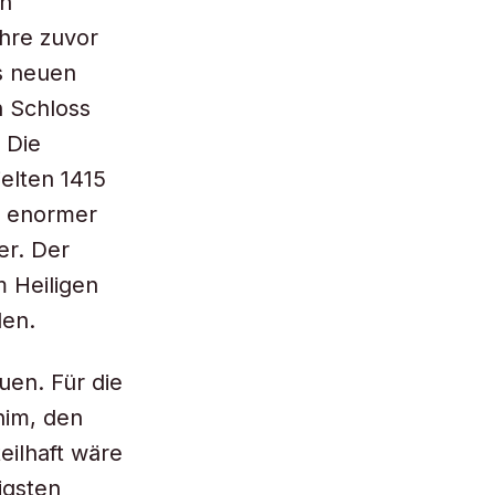
en
ahre zuvor
ls neuen
n Schloss
 Die
elten 1415
n enormer
er. Der
 Heiligen
len.
uen. Für die
him, den
eilhaft wäre
igsten