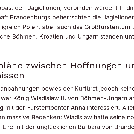
opas, den Jagiellonen, verbinden würden! In di
ft Brandenburgs beherrschten die Jagiellonen 
igreich Polen, aber auch das Großfürstentum 
iche Böhmen, Kroatien und Ungarn standen unte
spläne zwischen Hoffnungen u
nissen
anbahnungen bewies der Kurfürst jedoch keine
war König Wladislaw II. von Böhmen-Ungarn an
g mit der Fürstentochter Anna interessiert. All
en massive Bedenken: Wladislaw hatte seine n
 Ehe mit der unglücklichen Barbara von Brand