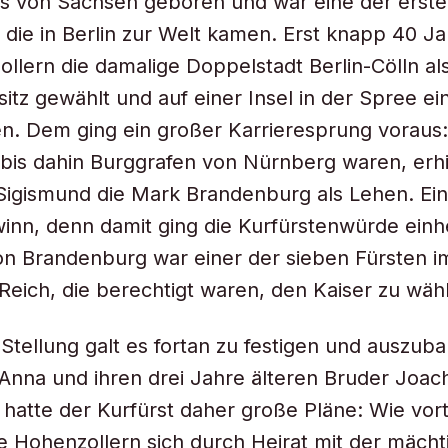
s von Sachsen geboren und war eine der erst
, die in Berlin zur Welt kamen. Erst knapp 40 J
Zollern die damalige Doppelstadt Berlin-Cölln a
sitz gewählt und auf einer Insel in der Spree ei
n. Dem ging ein großer Karrieresprung voraus:
e bis dahin Burggrafen von Nürnberg waren, erhi
Sigismund die Mark Brandenburg als Lehen. Ei
inn, denn damit ging die Kurfürstenwürde einh
n Brandenburg war einer der sieben Fürsten im
eich, die berechtigt waren, den Kaiser zu wäh
Stellung galt es fortan zu festigen und auszuba
 Anna und ihren drei Jahre älteren Bruder Joac
 hatte der Kurfürst daher große Pläne: Wie vort
e Hohenzollern sich durch Heirat mit der mächt