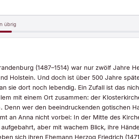
n übrig
randenburg (1487–1514) war nur zwölf Jahre H
nd Holstein. Und doch ist über 500 Jahre späte
n sie dort noch lebendig. Ein Zufall ist das nic
llem mit einem Ort zusammen: der Klosterkirch
. Denn wer den beeindruckenden gotischen H
mmt an Anna nicht vorbei: In der Mitte des Kir
ie aufgebahrt, aber mit wachem Blick, ihre Händ
ben sich ihren Ehemann Herzog Friedrich (147