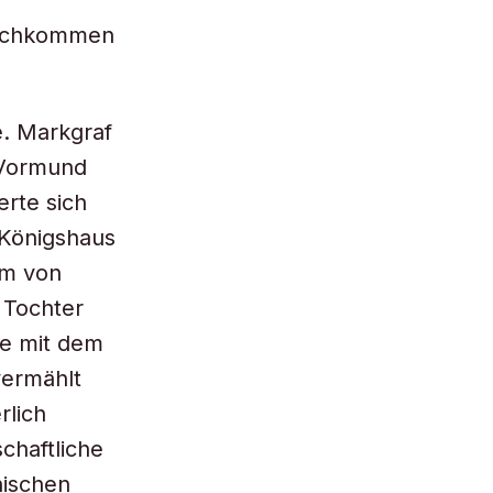
 Nachkommen
e. Markgraf
 Vormund
erte sich
Königshaus
im von
 Tochter
te mit dem
vermählt
rlich
chaftliche
ischen