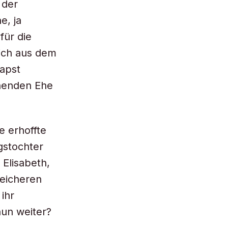
 der
e, ja
für die
lich aus dem
Papst
ehenden Ehe
e erhoffte
gstochter
 Elisabeth,
reicheren
ihr
nun weiter?