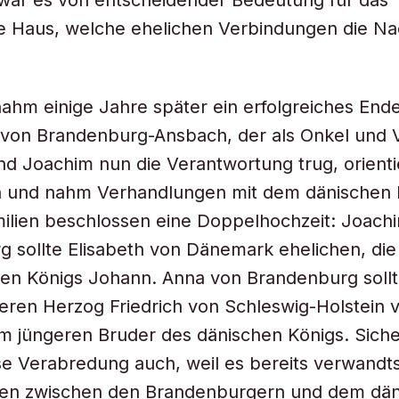
 war es von entscheidender Bedeutung für das
che Haus, welche ehelichen Verbindungen die
ahm einige Jahre später ein erfolgreiches End
. von Brandenburg-Ansbach, der als Onkel und
d Joachim nun die Verantwortung trug, orienti
 und nahm Verhandlungen mit dem dänischen 
milien beschlossen eine Doppelhochzeit: Joach
 sollte Elisabeth von Dänemark ehelichen, die
hen Königs Johann. Anna von Brandenburg soll
teren Herzog Friedrich von Schleswig-Holstein 
 jüngeren Bruder des dänischen Königs. Siche
se Verabredung auch, weil es bereits verwandts
en zwischen den Brandenburgern und dem dän