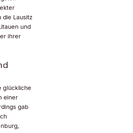
rekter
die Lausitz
Litauen und
r ihrer
nd
 glückliche
 einer
erdings gab
och
enburg,