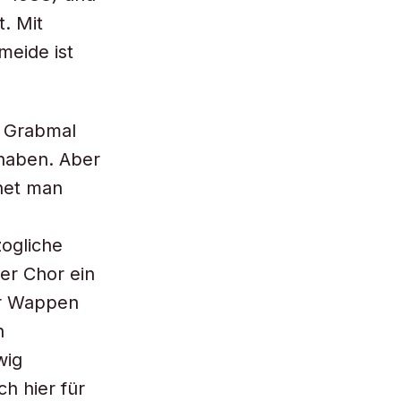
t. Mit
eide ist
e Grabmal
haben. Aber
net man
zogliche
der Chor ein
er Wappen
n
wig
h hier für