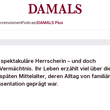
ezensionen
Podcast
DAMALS Plus
spektakuläre Herrscherin – und doch
 Vermächtnis. Ihr Leben erzählt viel über di
nenleben nach
päten Mittelalter, deren Alltag von familiä
sentation geprägt war.