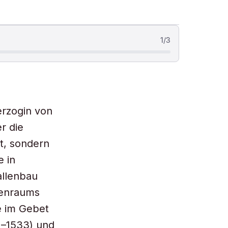
1
/
3
erzogin von
r die
ht, sondern
e in
allenbau
chenraums
e im Gebet
1–1533) und