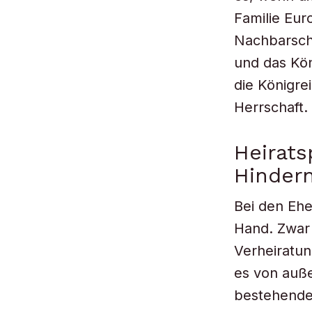
Familie Eur
Nachbarscha
und das Kön
die Königre
Herrschaft.
Heirat
Hinder
Bei den Ehe
Hand. Zwar 
Verheiratun
es von auß
bestehende