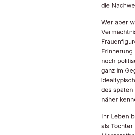
die Nachwel
Wer aber w
Vermächtnis
Frauenfigur
Erinnerung 
noch politi
ganz im Geg
idealtypisc
des späten 
näher kenne
Ihr Leben b
als Tochter