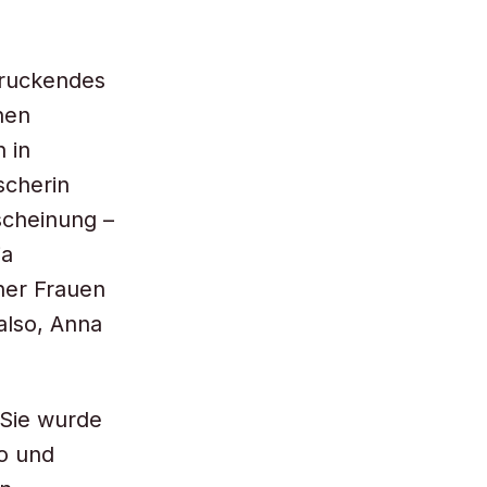
druckendes
hen
 in
scherin
scheinung –
ja
her Frauen
also, Anna
 Sie wurde
o und