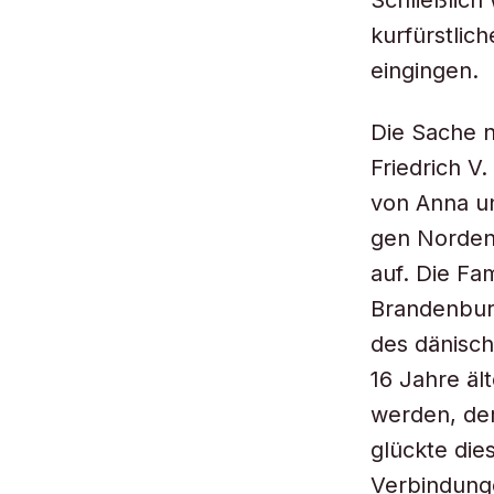
Schließlich
kurfürstli
eingingen.
Die Sache n
Friedrich V
von Anna un
gen Norden
auf. Die Fa
Brandenburg
des dänisc
16 Jahre äl
werden, dem
glückte die
Verbindung