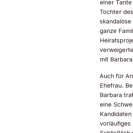
einer Tante
Tochter de
skandalöse 
ganze Famil
Heiratsproj
verweigert
mit Barbara
Auch für An
Ehefrau. Be
Barbara tra
eine Schwes
Kandidaten 
vorläufiges