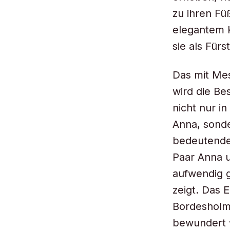
zu ihren Fü
elegantem 
sie als Fürst
Das mit Mes
wird die Be
nicht nur i
Anna, sonde
bedeutender
Paar Anna u
aufwendig 
zeigt. Das
Bordesholm 
bewundert w