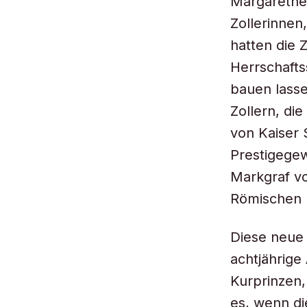
Margarethe
Zollerinnen
hatten die 
Herrschafts
bauen lasse
Zollern, di
von Kaiser 
Prestigegew
Markgraf vo
Römischen R
Diese neue 
achtjährige
Kurprinzen,
es, wenn di