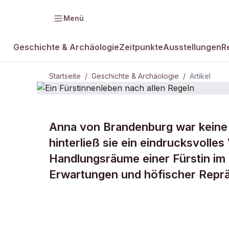
Menü
Geschichte & Archäologie
Zeitpunkte
Ausstellungen
R
Startseite
/
Geschichte & Archäologie
/
Artikel
Anna von Brandenburg war keine 
DAMALS Plus
GESCHICHTE & ARCHÄOLOGIE
hinterließ sie ein eindrucksvolles
Ein Fürstin
Handlungsräume einer Fürstin im s
Erwartungen und höfischer Reprä
allen Regeln