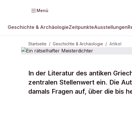
Menü
Geschichte & Archäologie
Zeitpunkte
Ausstellungen
R
Startseite
/
Geschichte & Archäologie
/
Artikel
In der Literatur des antiken Grie
DAMALS Plus
GESCHICHTE & ARCHÄOLOGIE
zentralen Stellenwert ein. Die Au
Ein rätselhaf
damals Fragen auf, über die bis he
Meisterdicht