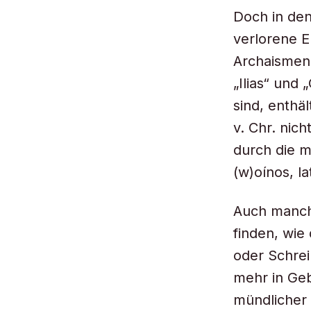
Doch in den
verlorene E
Archaismen 
„Ilias“ und
sind, enthä
v. Chr. nic
durch die m
(w)oínos
, l
Auch manche
finden, wie
oder Schrei
mehr in Geb
mündlicher 