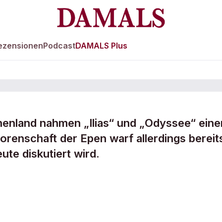
ezensionen
Podcast
DAMALS Plus
chenland nahmen „Ilias“ und „Odyssee“ eine
torenschaft der Epen warf allerdings bereit
ter
ute diskutiert wird.
er