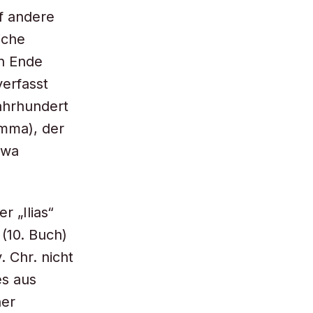
f andere
iche
n Ende
verfasst
Jahrhundert
amma), der
twa
 „Ilias“
(10. Buch)
. Chr. nicht
es aus
ner