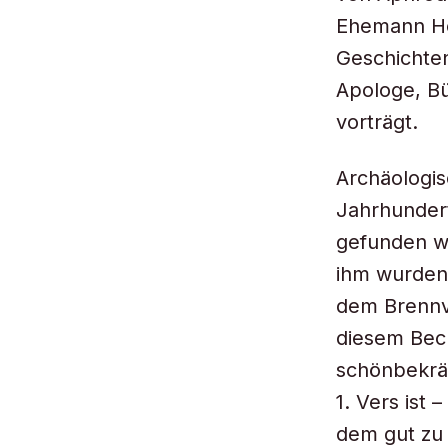
Ehemann Hep
Geschichte
Apologe, Bü
vorträgt.
Archäologis
Jahrhundert
gefunden wu
ihm wurden
dem Brennvo
diesem Bech
schönbekrän
1. Vers ist
dem gut zu 