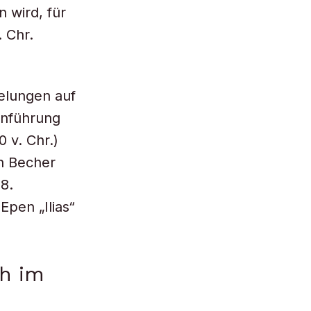
n wird, für
. Chr.
elungen auf
Einführung
 v. Chr.)
n Becher
8.
Epen „Ilias“
ch im