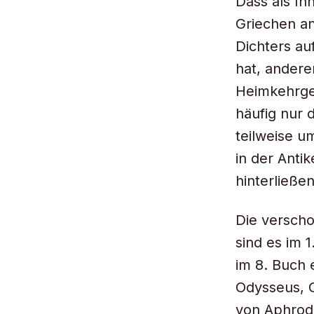
Dass als In
Griechen an
Dichters au
hat, andere
Heimkehrges
häufig nur 
teilweise um
in der Anti
hinterließe
Die verscho
sind es im 
im 8. Buch e
Odysseus, O
von Aphrod