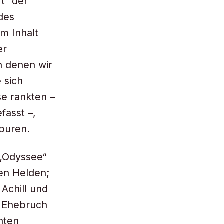
t“ der
 des
m Inhalt
er
n denen wir
 sich
se rankten –
fasst –,
Spuren.
 „Odyssee“
hen Helden;
 Achill und
r Ehebruch
nten