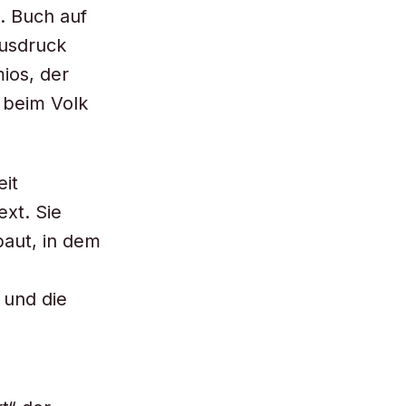
. Buch auf
Ausdruck
ios, der
r beim Volk
eit
ext. Sie
aut, in dem
 und die