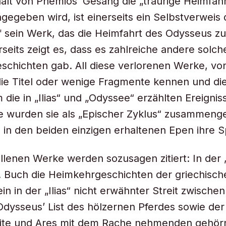
halt von Phemios’ Gesang die „traurige Heimfahr
gegeben wird, ist einerseits ein Selbstverweis
f sein Werk, das die Heimfahrt des Odysseus zu
rseits zeigt es, dass es zahlreiche andere solch
chichten gab. All diese verlorenen Werke, vo
die Titel oder wenige Fragmente kennen und die
 die in „Ilias“ und „Odyssee“ erzählten Ereignis
ke wurden sie als „Epischer Zyklus“ zusammenge
n in den beiden einzigen erhaltenen Epen ihre 
llenen Werke werden sozusagen zitiert: In der
1. Buch die Heimkehrgeschichten der griechisc
in in der „Ilias“ nicht erwähnter Streit zwischen
dysseus’ List des hölzernen Pferdes sowie de
ite und Ares mit dem Rache nehmenden gehör