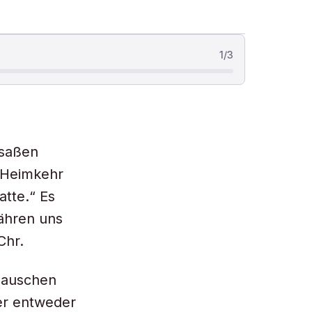
1
/
3
 saßen
e Heimkehr
atte.“ Es
währen uns
Chr.
lauschen
er entweder