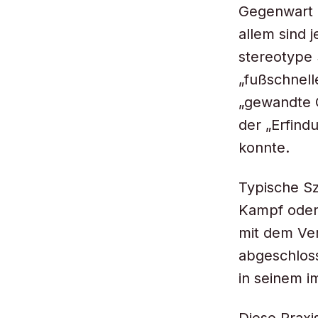
Gegenwart e
allem sind
stereotype 
„fußschnell
„gewandte O
der „Erfind
konnte.
Typische S
Kampf oder
mit dem Ver
abgeschlos
in seinem i