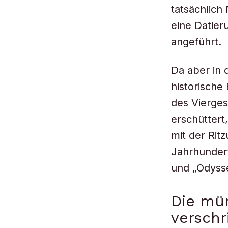
tatsächlich
eine Datier
angeführt.
Da aber in 
historische
des Vierges
erschüttert
mit der Rit
Jahrhundert 
und „Odyss
Die mün
verschr