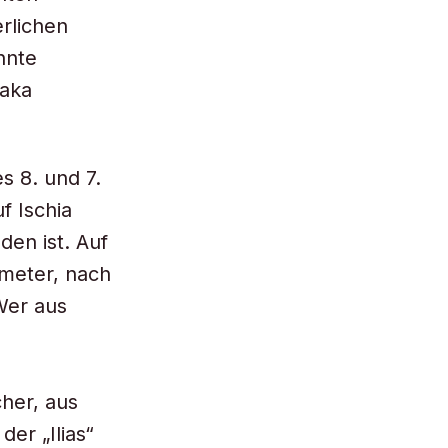
rlichen
nnte
haka
s 8. und 7.
f Ischia
en ist. Auf
meter, nach
Wer aus
cher, aus
er „Ilias“