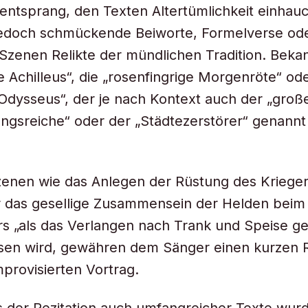
ntsprang, den Texten Altertümlichkeit einhau
 jedoch schmückende Beiworte, Formelverse od
Szenen Relikte der mündlichen Tradition. Bekan
e Achilleus“, die „rosenfingrige Morgenröte“ od
dysseus“, der je nach Kontext auch der „große
ungsreiche“ oder der „Städtezerstörer“ genann
zenen wie das Anlegen der Rüstung des Kriege
 das gesellige Zusammensein der Helden beim
s „als das Verlangen nach Trank und Speise ges
sen wird, gewähren dem Sänger einen kurzen
mprovisierten Vortrag.