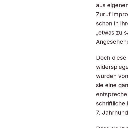
aus eigenem
Zuruf impro
schon in ih
„etwas zu s
Angesehene
Doch diese 
widerspiege
wurden von 
sie eine ga
entsprechen
schriftlich
7. Jahrhund