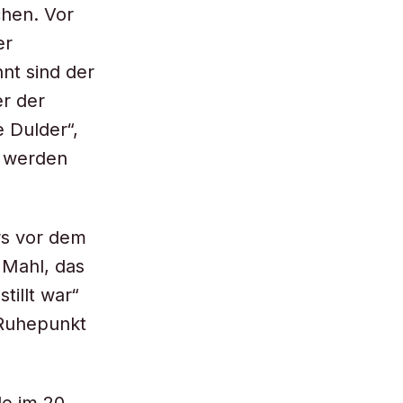
chen. Vor
er
nt sind der
er der
 Dulder“,
t werden
rs vor dem
 Mahl, das
tillt war“
 Ruhepunkt