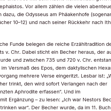
haistos. Vor allem zählen die vielen abenteue
n dazu, die Odysseus am Phäakenhofe (sogena
cher 10–12) und nach seiner Rückkehr nach It
che Funde belegen die reiche Erzähltradition de
s v. Chr. Dabei sticht ein Becher heraus, der au
rde und zwischen 735 und 720 v. Chr. entstand
 im Versmaß des Epos, dem daktylischen Hexa
rgang mehrere Verse eingeritzt. Lesbar ist: „
er trinkt, den wird sofort Verlangen nach der
zten Aphrodite erfassen“. Und im
 – mit Ergänzung – zu lesen: „Ich war Nestors Be
trinken war“. Der Becher wurde, da im 11. Buch d