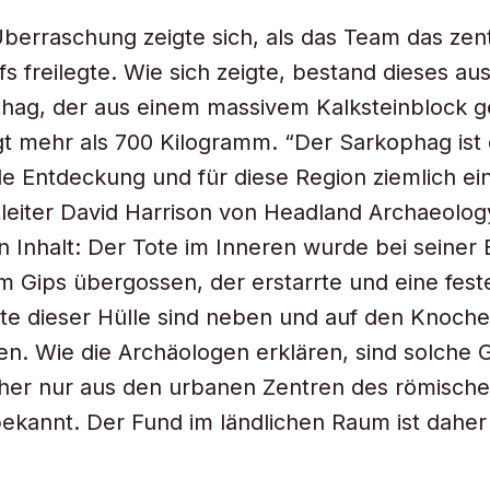
Überraschung zeigte sich, als das Team das zen
fs freilegte. Wie sich zeigte, bestand dieses au
hag, der aus einem massivem Kalksteinblock g
gt mehr als 700 Kilogramm. “Der Sarkophag ist 
de Entdeckung und für diese Region ziemlich einz
tleiter David Harrison von Headland Archaeology.
n Inhalt: Der Tote im Inneren wurde bei seiner
em Gips übergossen, der erstarrte und eine fest
ste dieser Hülle sind neben und auf den Knoch
en. Wie die Archäologen erklären, sind solche 
sher nur aus den urbanen Zentren des römisch
bekannt. Der Fund im ländlichen Raum ist daher