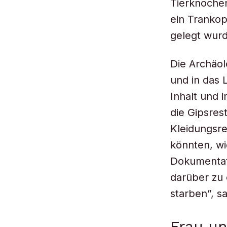
Tierknoche
ein Trankop
gelegt wurd
Die Archäo
und in das 
Inhalt und 
die Gipsres
Kleidungsre
könnten, wi
Dokumentati
darüber zu 
starben”, sa
Frau u