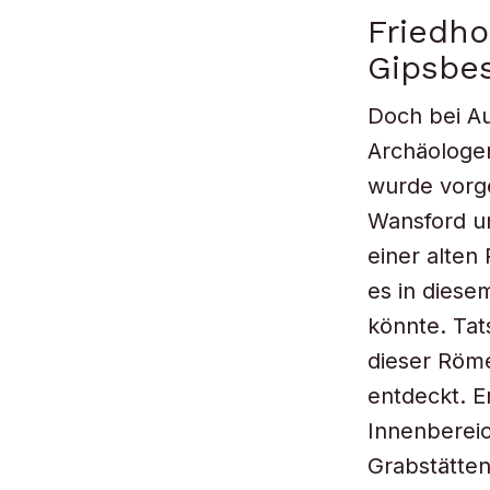
Friedho
Gipsbe
Doch bei A
Archäologe
wurde vorg
Wansford un
einer alten
es in diese
könnte. Ta
dieser Röme
entdeckt. E
Innenbereic
Grabstätten