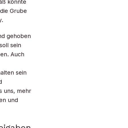
fäß könnte
 die Grube
y.
und gehoben
oll sein
den. Auch
alten sein
d
s uns, mehr
ten und
eigaben