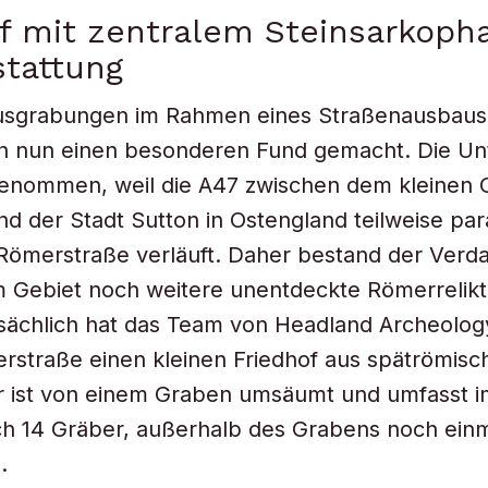
f mit zentralem Steinsarkoph
stattung
usgrabungen im Rahmen eines Straßenausbau
n nun einen besonderen Fund gemacht. Die U
enommen, weil die A47 zwischen dem kleinen 
d der Stadt Sutton in Ostengland teilweise para
 Römerstraße verläuft. Daher bestand der Verda
m Gebiet noch weitere unentdeckte Römerrelik
tsächlich hat das Team von Headland Archeolo
rstraße einen kleinen Friedhof aus spätrömisch
r ist von einem Graben umsäumt und umfasst i
h 14 Gräber, außerhalb des Grabens noch einm
.