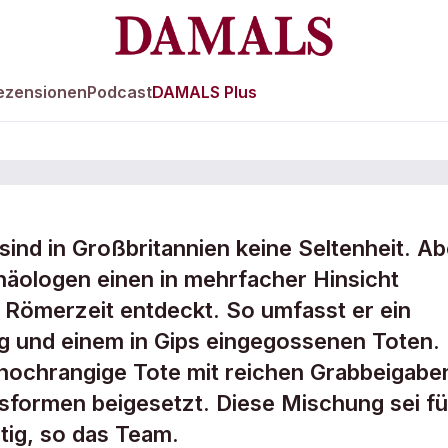
ezensionen
Podcast
DAMALS Plus
sind in Großbritannien keine Seltenheit. Ab
äologen einen in mehrfacher Hinsicht
iedhof der
 Römerzeit entdeckt. So umfasst er ein
g und einem in Gips eingegossenen Toten.
hen Art
 hochrangige Tote mit reichen Grabbeigabe
sformen beigesetzt. Diese Mischung sei fü
rtig, so das Team.