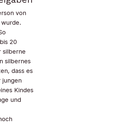
erson von
 wurde.
So
bis 20
 silberne
n silbernes
ten, dass es
r jungen
eines Kindes
nge und
 noch