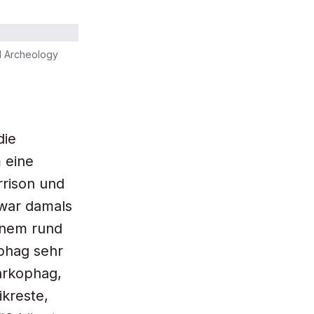
d Archeology
die
 eine
rrison und
 war damals
inem rund
phag sehr
arkophag,
kreste,