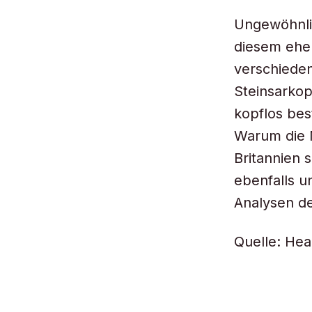
Ungewöhnli
diesem eher
verschiede
Steinsarkop
kopflos bes
Warum die 
Britannien 
ebenfalls u
Analysen de
Quelle: He