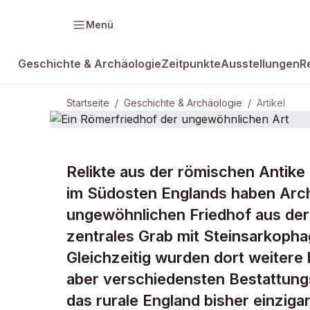
Menü
Geschichte & Archäologie
Zeitpunkte
Ausstellungen
R
Startseite
/
Geschichte & Archäologie
/
Artikel
Relikte aus der römischen Antike 
DAMALS Plus
GESCHICHTE & ARCHÄOLOGIE
im Südosten Englands haben Arch
Ein Römerfr
ungewöhnlichen Friedhof aus der
zentrales Grab mit Steinsarkopha
ungewöhnlic
Gleichzeitig wurden dort weitere
aber verschiedensten Bestattung
das rurale England bisher einziga