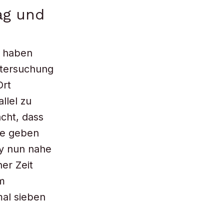
ag und
s haben
ntersuchung
Ort
llel zu
cht, dass
te geben
gy nun nahe
er Zeit
m
al sieben