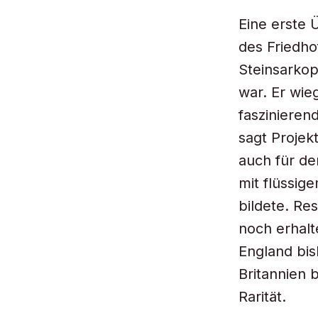
Eine erste 
des Friedho
Steinsarkop
war. Er wie
faszinieren
sagt Projek
auch für de
mit flüssig
bildete. Re
noch erhalt
England bi
Britannien 
Rarität.