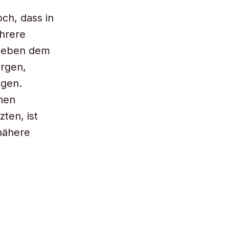
ch, dass in
ehrere
 Neben dem
ärgen,
ngen.
hen
ten, ist
nähere