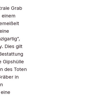
trale Grab
s einem
emeißelt
eine
igartig”,
 Dies gilt
 Bestattung
e Gipshülle
en des Toten
Gräber in
en
 eine