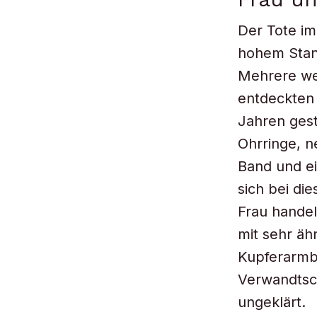
Der Tote im
hohem Stand
Mehrere wei
entdeckten 
Jahren ges
Ohrringe, n
Band und ei
sich bei di
Frau handel
mit sehr äh
Kupferarmb
Verwandtscha
ungeklärt.