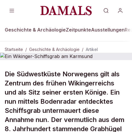
Geschichte & Archäologie
Zeitpunkte
Ausstellungen
Re
Startseite
/
Geschichte & Archäologie
/
Artikel
GESCHICHTE & ARCHÄOLOGIE
Die Südwestküste Norwegens gilt als
Ein Wikinger-Schiffsgrab am
Zentrum des frühen Wikingerreichs
Karmsund
und als Sitz seiner ersten Könige. Ein
nun mittels Bodenradar entdecktes
Schiffsgrab untermauert diese
Annahme nun. Der vermutlich aus dem
8. Jahrhundert stammende Grabhügel