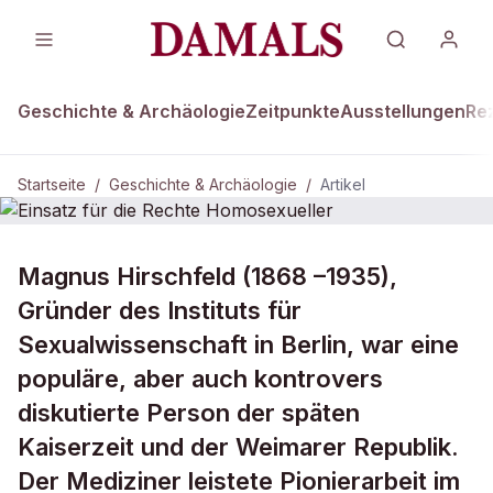
Geschichte & Archäologie
Zeitpunkte
Ausstellungen
Re
Startseite
/
Geschichte & Archäologie
/
Artikel
DAMALS Plus
GESCHICHTE & ARCHÄOLOGIE
Magnus Hirschfeld (1868 –1935),
Einsatz für die Rechte
Gründer des Instituts für
Homosexueller
Sexualwissenschaft in Berlin, war eine
populäre, aber auch kontrovers
diskutierte Person der späten
Kaiserzeit und der Weimarer Republik.
Der Mediziner leistete Pionierarbeit im