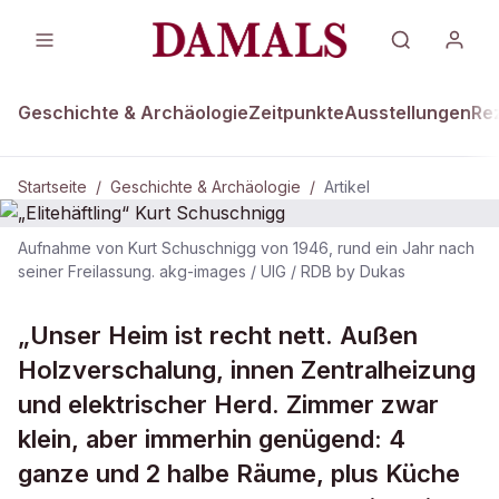
Geschichte & Archäologie
Zeitpunkte
Ausstellungen
Re
Startseite
/
Geschichte & Archäologie
/
Artikel
Aufnahme von Kurt Schuschnigg von 1946, rund ein Jahr nach
DAMALS Plus
seiner Freilassung. akg-images / UIG / RDB by Dukas
GESCHICHTE & ARCHÄOLOGIE
„Elitehäftling“ Kurt Schuschnigg
„Unser Heim ist recht nett. Außen
Holzverschalung, innen Zentralheizung
und elektrischer Herd. Zimmer zwar
klein, aber immerhin genügend: 4
ganze und 2 halbe Räume, plus Küche