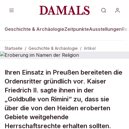
Geschichte & Archäologie
Zeitpunkte
Ausstellungen
Re
Startseite
/
Geschichte & Archäologie
/
Artikel
DAMALS Plus
GESCHICHTE & ARCHÄOLOGIE
Ihren Einsatz in Preußen bereiteten die
Eroberung im Namen der Religion
Ordensritter gründlich vor. Kaiser
Friedrich II. sagte ihnen in der
„Goldbulle von Rimini“ zu, dass sie
über die von den Heiden eroberten
Gebiete weitgehende
Herrschaftsrechte erhalten sollten.