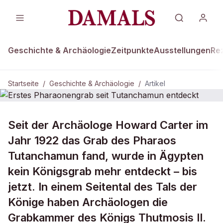
Geschichte & Archäologie
Zeitpunkte
Ausstellungen
Re
Startseite
/
Geschichte & Archäologie
/
Artikel
GESCHICHTE & ARCHÄOLOGIE
Seit der Archäologe Howard Carter im
Erstes Pharaonengrab seit
Jahr 1922 das Grab des Pharaos
Tutanchamun entdeckt
Tutanchamun fand, wurde in Ägypten
kein Königsgrab mehr entdeckt – bis
jetzt. In einem Seitental des Tals der
Könige haben Archäologen die
Grabkammer des Königs Thutmosis II.