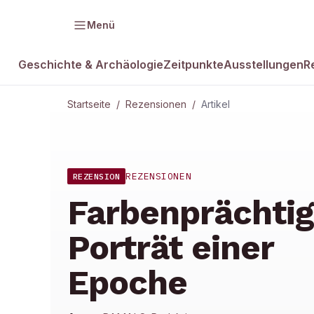
Menü
Geschichte & Archäologie
Zeitpunkte
Ausstellungen
R
Startseite
/
Rezensionen
/
Artikel
REZENSIONEN
REZENSION
Farbenprächti
Porträt einer
Epoche