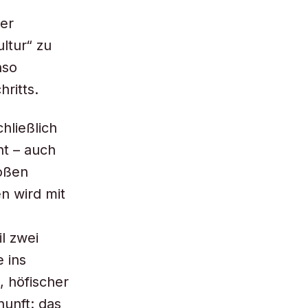
ner
ltur“ zu
nso
ritts.
hließlich
ht – auch
roßen
n wird mit
l zwei
e ins
, höfischer
unft: das