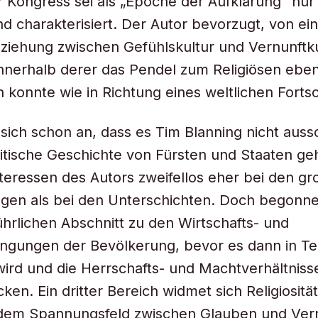
Kongress sei als „Epoche der Aufklärung“ nur
d charakterisiert. Der Autor bevorzugt, von ei
iehung zwischen Gefühlskultur und Vernunftku
nnerhalb derer das Pendel zum Religiösen ebe
 konnte wie in Richtung eines weltlichen Fortsch
 sich schon an, dass es Tim Blanning nicht aussc
itische Geschichte von Fürsten und Staaten ge
teressen des Autors zweifellos eher bei den g
gen als bei den Unterschichten. Doch begonne
hrlichen Abschnitt zu den Wirtschafts- und
gungen der Bevölkerung, bevor es dann in Tei
 wird und die Herrschafts- und Machtverhältniss
en. Ein dritter Bereich widmet sich Religiosität
 dem Spannungsfeld zwischen Glauben und Vern