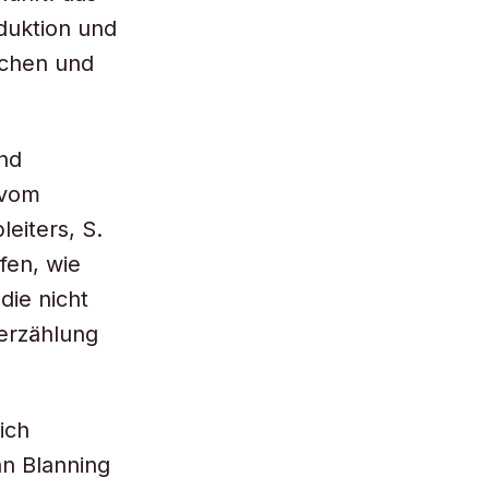
duktion und
schen und
und
 vom
leiters, S.
fen, wie
die nicht
serzählung
ich
n Blanning