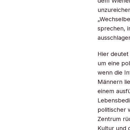
dem Wiener 
unzureichen
„Wechselbez
sprechen, i
ausschlagen
Hier deutet
um eine pol
wenn die In
Männern lie
einem ausfü
Lebensbedin
politischer
Zentrum rück
Kultur und