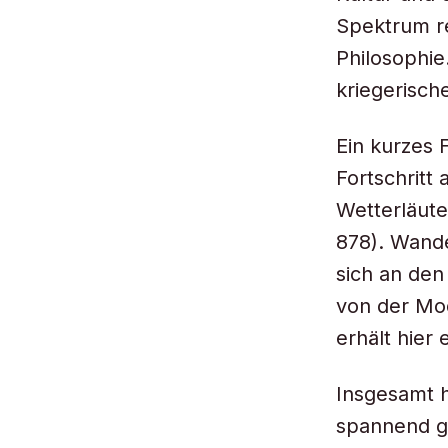
Spektrum r
Philosophie
kriegerisch
Ein kurzes 
Fortschritt
Wetterläute
878). Wande
sich an den
von der Mod
erhält hier
Insgesamt h
spannend ge