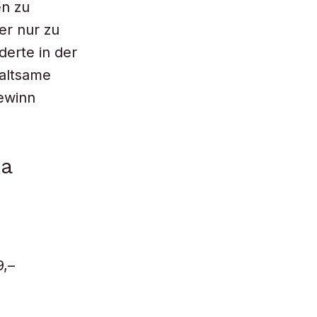
en zu
er nur zu
erte in der
haltsame
Gewinn
ka
9,–