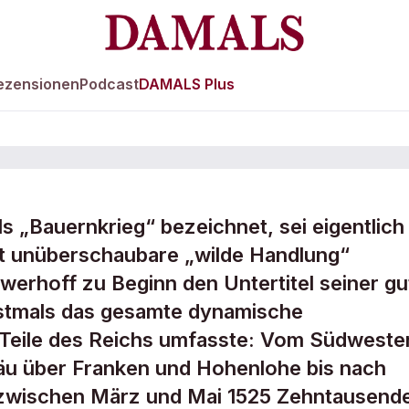
ezensionen
Podcast
DAMALS Plus
s „Bauernkrieg“ bezeichnet, sei eigentlich
ium und
ft unüberschaubare „wilde Handlung“
erhoff zu Beginn den Untertitel seiner gu
t!
erstmals das gesamte dynamische
Teile des Reichs umfasste: Vom Südweste
u über Franken und Hohenlohe bis nach
zwischen März und Mai 1525 Zehntausend