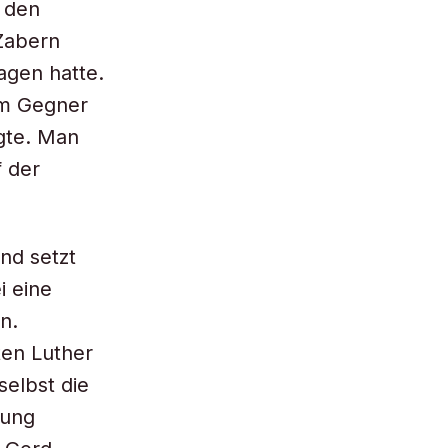
 den
Zabern
agen hatte.
em Gegner
ügte. Man
 der
nd setzt
i eine
n.
ten Luther
selbst die
nung