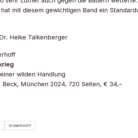
so sehr Luther auch gegen die Bauern wetterte
 hat mit diesem gewichtigen Band ein Standar
Dr. Heike Talkenberger
rhoff
krieg
einer wilden Handlung
. Beck, München 2024, 720 Seiten, € 34,–
D
SCHWERHOFF