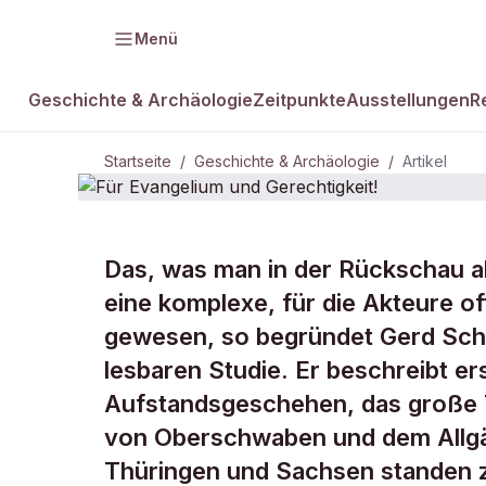
Menü
Geschichte & Archäologie
Zeitpunkte
Ausstellungen
R
Startseite
/
Geschichte & Archäologie
/
Artikel
GESCHICHTE & ARCHÄOLOGIE
Das, was man in der Rückschau al
Für Evangel
eine komplexe, für die Akteure o
gewesen, so begründet Gerd Schw
Gerechtigkei
lesbaren Studie. Er beschreibt 
Aufstandsgeschehen, das große 
von Oberschwaben und dem Allgä
Thüringen und Sachsen standen 