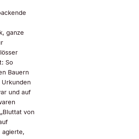
 packende
k, ganze
ur
lösser
t: So
den Bauern
n Urkunden
ar und auf
waren
„Bluttat von
auf
agierte,