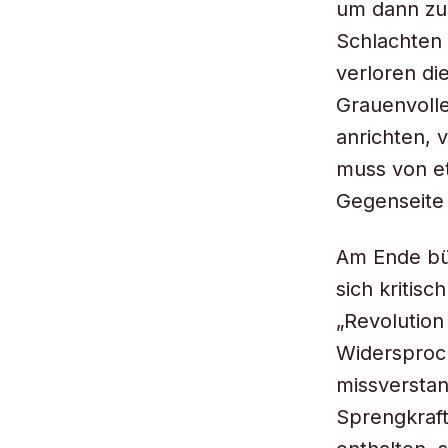
um dann zu
Schlachten
verloren di
Grauenvoll
anrichten, 
muss von et
Gegenseite 
Am Ende bün
sich kritis
„Revolution
Widersproc
missverstan
Sprengkraft