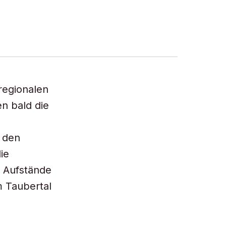
regionalen
en bald die
n den
ie
r Aufstände
m Taubertal