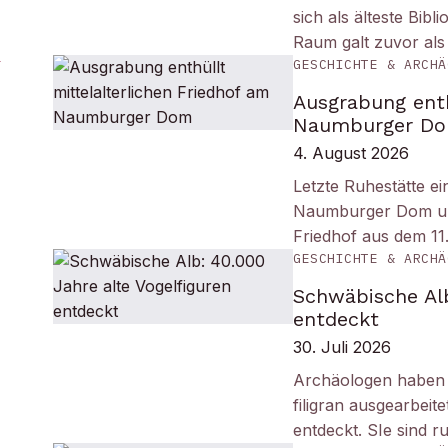
sich als älteste Bib
Raum galt zuvor als
GESCHICHTE & ARCHÄ
Ausgrabung enth
Naumburger D
4. August 2026
Letzte Ruhestätte e
Naumburger Dom und 
Friedhof aus dem 11
GESCHICHTE & ARCHÄ
Schwäbische Alb
entdeckt
30. Juli 2026
Archäologen haben i
filigran ausgearbei
entdeckt. SIe sind r