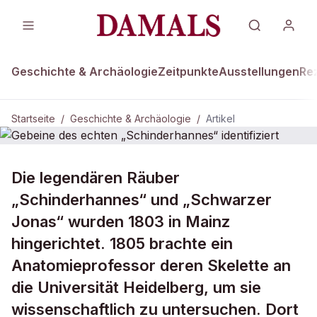
Geschichte & Archäologie
Zeitpunkte
Ausstellungen
Re
Startseite
/
Geschichte & Archäologie
/
Artikel
GESCHICHTE & ARCHÄOLOGIE
Die legendären Räuber
Gebeine des echten
„Schinderhannes“ und „Schwarzer
„Schinderhannes“ identifiziert
Jonas“ wurden 1803 in Mainz
hingerichtet. 1805 brachte ein
Anatomieprofessor deren Skelette an
die Universität Heidelberg, um sie
wissenschaftlich zu untersuchen. Dort