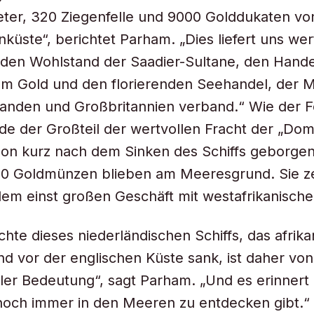
ter, 320 Ziegenfelle und 9000 Golddukaten vo
küste“, berichtet Parham. „Dies liefert uns wer
n den Wohlstand der Saadier-Sultane, den Hande
em Gold und den florierenden Seehandel, der 
anden und Großbritannien verband.“ Wie der F
rde der Großteil der wertvollen Fracht der „Do
on kurz nach dem Sinken des Schiffs geborgen
00 Goldmünzen blieben am Meeresgrund. Sie z
em einst großen Geschäft mit westafrikanisch
chte dieses niederländischen Schiffs, das afrik
nd vor der englischen Küste sank, ist daher von
aler Bedeutung“, sagt Parham. „Und es erinnert
 noch immer in den Meeren zu entdecken gibt.“