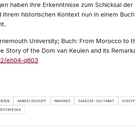
gen haben ihre Erkenntnisse zum Schicksal de
 ihrem historischen Kontext nun in einem Buch
ht.
rnemouth University; Buch: From Morocco to t
e Story of the Dom van Keulen and its Remark
582/eh04-q803
ÜNZEN
HANDELSSCHIFF
MAROKKO
SAADIER-SULTANAT
SCHIF
WESTAFRIKA