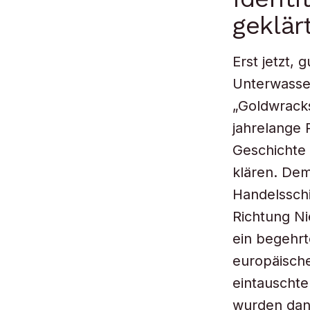
geklär
Erst jetzt, 
Unterwasse
„Goldwrack
jahrelange 
Geschichte 
klären. Dem
Handelsschi
Richtung Ni
ein begehrt
europäisch
eintauschte
wurden dann