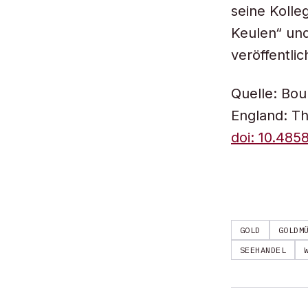
seine Kolle
Keulen“ und
veröffentlic
Quelle: Bou
England: Th
doi: 10.48
GOLD
GOLDM
SEEHANDEL