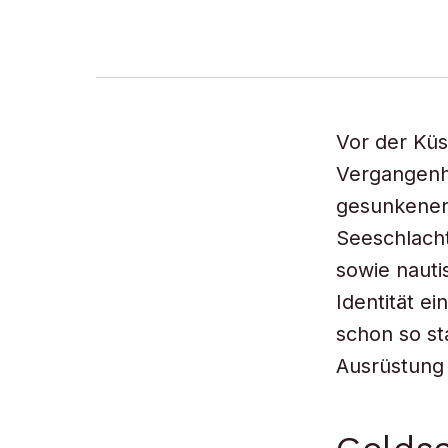
Vor der Küs
Vergangenh
gesunkenen 
Seeschlach
sowie nauti
Identität e
schon so st
Ausrüstung 