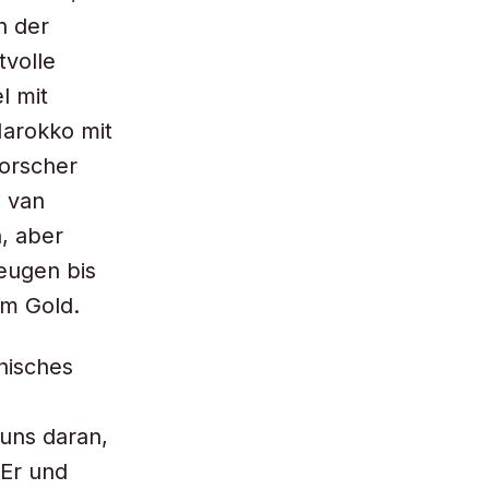
n der
tvolle
l mit
Marokko mit
orscher
m van
, aber
eugen bis
em Gold.
anisches
 uns daran,
 Er und