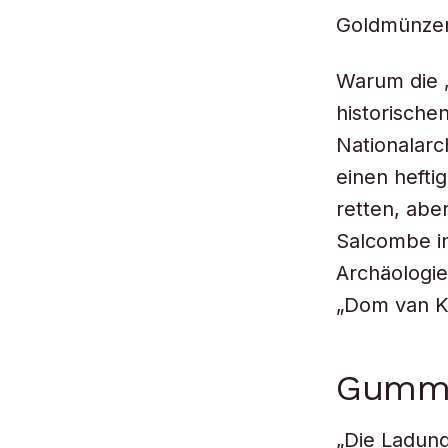
Goldmünzen
Warum die „
historische
Nationalarc
einen hefti
retten, abe
Salcombe in
Archäologie
„Dom van Ke
Gummi
„Die Ladun