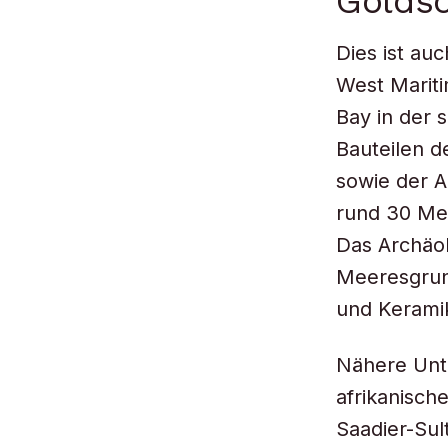
Golds
Dies ist au
West Mariti
Bay in der 
Bauteilen d
sowie der A
rund 30 Met
Das Archäo
Meeresgrun
und Kerami
Nähere Unte
afrikanisch
Saadier-Sul