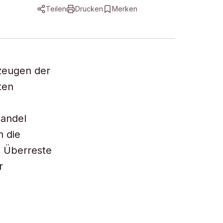
Teilen
Drucken
Merken
tzeugen der
ten
handel
h die
ie Überreste
r