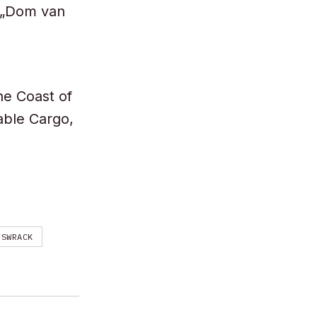
r „Dom van
he Coast of
able Cargo,
FSWRACK