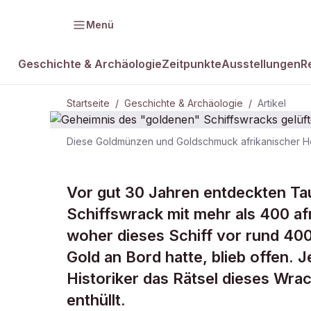
Menü
Geschichte & Archäologie
Zeitpunkte
Ausstellungen
R
Startseite
/
Geschichte & Archäologie
/
Artikel
Diese Goldmünzen und Goldschmuck afrikanischer He
GESCHICHTE & ARCHÄOLOGIE
Geheimnis d
Vor gut 30 Jahren entdeckten Ta
Schiffswrack mit mehr als 400 a
Schiffswrack
woher dieses Schiff vor rund 40
Gold an Bord hatte, blieb offen.
Historiker das Rätsel dieses Wrac
enthüllt.