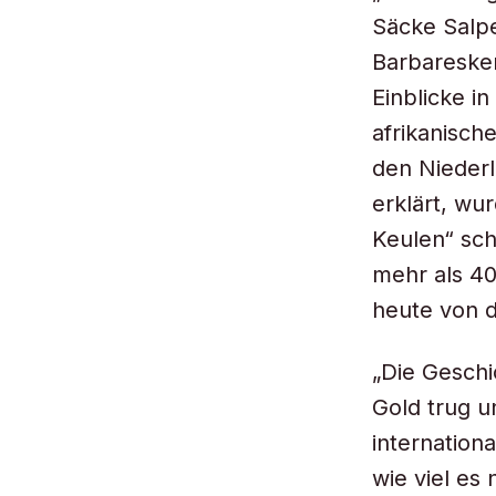
Säcke Salpe
Barbaresken
Einblicke i
afrikanisch
den Niederl
erklärt, wu
Keulen“ sch
mehr als 4
heute von d
„Die Geschi
Gold trug u
internation
wie viel es