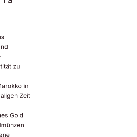
es
und
e
ität zu
Marokko in
aligen Zeit
hes Gold
ldmünzen
gene