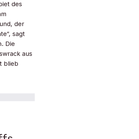
biet des
 am
und, der
te“, sagt
. Die
fswrack aus
 blieb
ffs