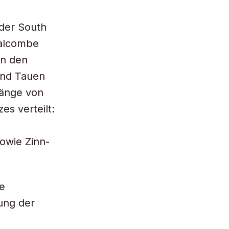
 der South
Salcombe
on den
und Tauen
Länge von
es verteilt:
owie Zinn-
e
ung der