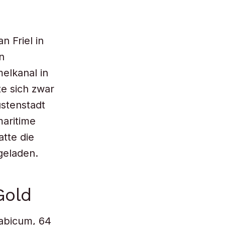
n Friel in
n
elkanal in
e sich zwar
üstenstadt
maritime
tte die
geladen.
Gold
abicum, 64