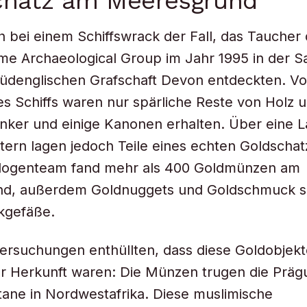
chatz am Meeresgrund
ch bei einem Schiffswrack der Fall, das Taucher
me Archaeological Group im Jahr 1995 in der 
südenglischen Grafschaft Devon entdeckten. V
es Schiffs waren nur spärliche Reste von Holz 
nker und einige Kanonen erhalten. Über eine 
ern lagen jedoch Teile eines echten Goldschatz
logenteam fand mehr als 400 Goldmünzen am
d, außerdem Goldnuggets und Goldschmuck s
kgefäße.
rsuchungen enthüllten, dass diese Goldobjekt
er Herkunft waren: Die Münzen trugen die Präg
tane in Nordwestafrika. Diese muslimische