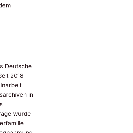
 dem
as Deutsche
eit 2018
inarbeit
archiven in
s
träge wurde
rfamilie
hlagnahmung