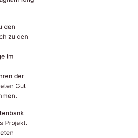
u den
uch zu den
ge im
hren der
eten Gut
ommen.
atenbank
 Projekt.
teten