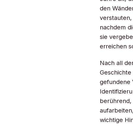
den Wänden
verstauten,
nachdem di
sie vergebe
erreichen so
Nach all de
Geschichte 
gefundene V
Identifizie
berührend, 
aufarbeiten
wichtige Hin