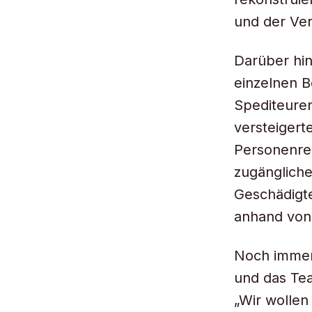
und der Ver
Darüber hin
einzelnen B
Spediteuren
versteigert
Personenreg
zugänglich
Geschädigt
anhand von
Noch immer
und das Tea
„Wir wollen