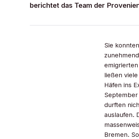
berichtet das Team der Proveni
Sie konnte
zunehmende
emigrierten
ließen viel
Häfen ins E
September 1
durften nic
auslaufen. 
massenweis
Bremen. So 