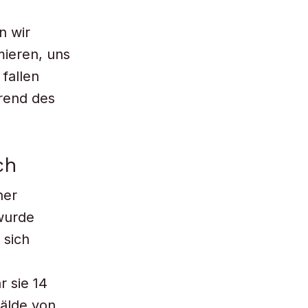
n wir
ieren, uns
 fallen
hrend des
ch
ner
 wurde
 sich
r sie 14
mälde von