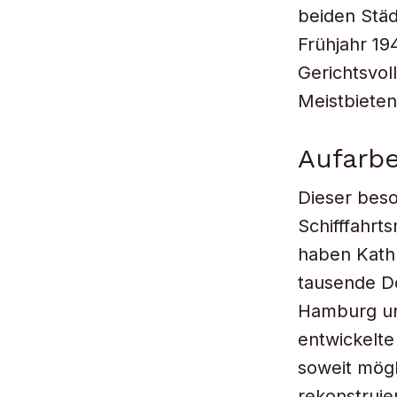
beiden Stä
Frühjahr 19
Gerichtsvol
Meistbieten
Aufarbe
Dieser bes
Schifffahrt
haben Kathr
tausende D
Hamburg un
entwickelte
soweit mögl
rekonstrui