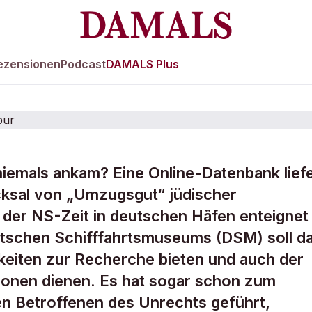
ezensionen
Podcast
DAMALS Plus
niemals ankam? Eine Online-Datenbank liefe
ut jüdischer
cksal von „Umzugsgut“ jüdischer
der NS-Zeit in deutschen Häfen enteignet
auf der Spur
tschen Schifffahrtsmuseums (DSM) soll d
eiten zur Recherche bieten und auch der
onen dienen. Es hat sogar schon zum
en Betroffenen des Unrechts geführt,