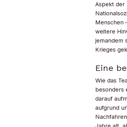
Aspekt der
Nationalso
Menschen –
weitere Hinw
jemandem sp
Krieges gek
Eine be
Wie das Tea
besonders e
darauf aufm
aufgrund un
Nachfahren“
Jahre alt, 