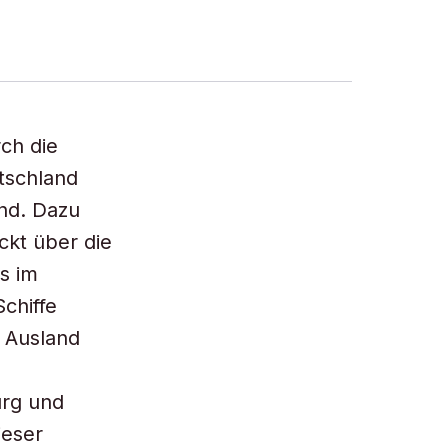
ch die
tschland
nd. Dazu
ckt über die
s im
chiffe
e Ausland
urg und
ieser