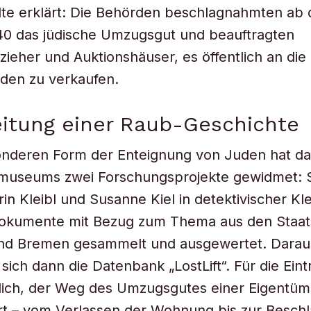
dte erklärt: Die Behörden beschlagnahmten ab
40 das jüdische Umzugsgut und beauftragten
lzieher und Auktionshäuser, es öffentlich an die
den zu verkaufen.
itung einer Raub-Geschichte
onderen Form der Enteignung von Juden hat d
smuseums zwei Forschungsprojekte gewidmet: S
in Kleibl und Susanne Kiel in detektivischer Kle
okumente mit Bezug zum Thema aus den Staats
d Bremen gesammelt und ausgewertet. Darau
 sich dann die Datenbank „LostLift“. Für die Ein
ich, der Weg des Umzugsgutes einer Eigentüme
ert – vom Verlassen der Wohnung bis zur Besc