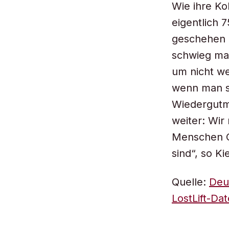
Wie ihre Ko
eigentlich 
geschehen 
schwieg ma
um nicht we
wenn man so
Wiedergutm
weiter: Wir
Menschen Op
sind“, so Kie
Quelle:
Deu
LostLift-Da