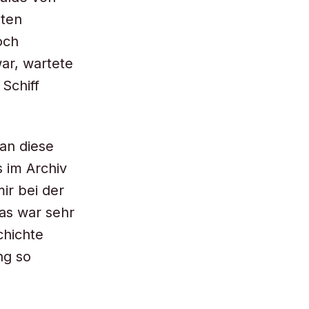
sten
och
ar, wartete
Schiff
 an diese
s im Archiv
ir bei der
as war sehr
chichte
ng so