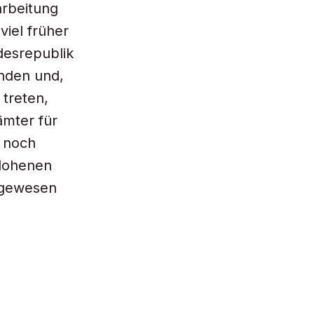
arbeitung
viel früher
esrepublik
nden und,
 treten,
ämter für
 noch
flohenen
 gewesen