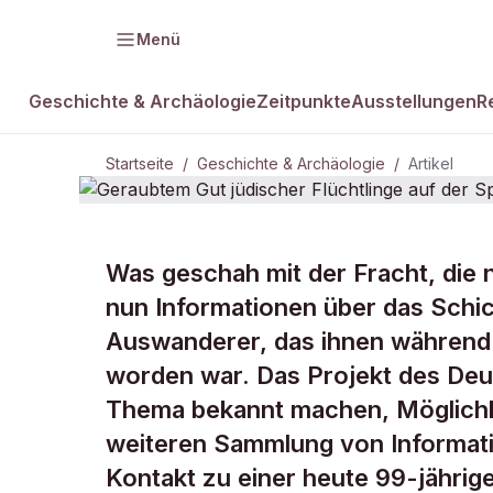
Menü
Geschichte & Archäologie
Zeitpunkte
Ausstellungen
R
Startseite
/
Geschichte & Archäologie
/
Artikel
GESCHICHTE & ARCHÄOLOGIE
Was geschah mit der Fracht, die 
Geraubtem G
nun Informationen über das Schi
Auswanderer, das ihnen während 
Flüchtlinge 
worden war. Das Projekt des Deu
Thema bekannt machen, Möglichk
weiteren Sammlung von Informati
Kontakt zu einer heute 99-jährig